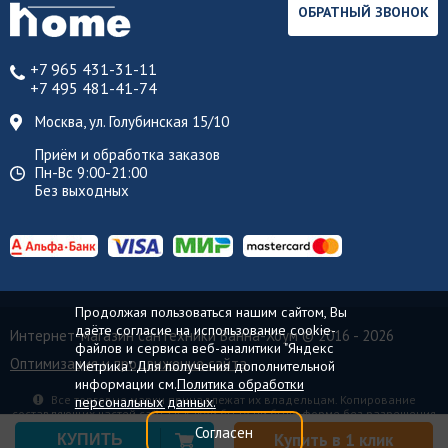
ОБРАТНЫЙ ЗВОНОК
+7 965 431-31-11
+7 495 481-41-74
Москва, ул. Голубинская 15/10
Приём и обработка заказов
Пн-Вс 9:00-21:00
Без выходных
Продолжая пользоваться нашим сайтом, Вы
даёте согласие на использование cookie-
Интернет-магазин сантехники Ванна-Хоум
© 2016 - 2026
файлов и сервиса веб-аналитики "Яндекс
Оптимизация и продвижение сайта
Метрика". Для получения дополнительной
информации см.
Политика обработки
Все торговые марки принадлежат их владельцам. Копирование
персональных данных.
составляющих частей сайта в какой бы то ни было форме без разрешения
владельца авторских прав запрещено.
Согласен
Купить в 1 клик