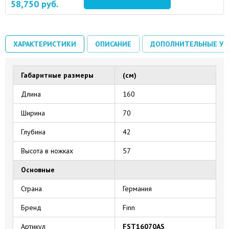
58,750
руб.
15 August 2024
10 September 2024
ХАРАКТЕРИСТИКИ
ОПИСАНИЕ
ДОПОЛНИТЕЛЬНЫЕ УС
Габаритные размеры
(см)
Длина
160
Ширина
70
Глубина
42
Высота в ножках
57
Основные
Страна
Германия
Бренд
Finn
Артикул
FST16070AS