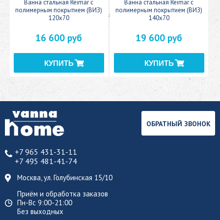
c
Ванна стальная Reimar с
Ванна стальная Reimar с
У
полимерным покрытием (ВИЗ)
полимерным покрытием (ВИЗ)
120x70
140x70
16 600 руб
19 600 руб
ОБРАТНЫЙ ЗВОНОК
+7 965 431-31-11
+7 495 481-41-74
Москва, ул. Голубинская 15/10
Приём и обработка заказов
Пн-Вс 9:00-21:00
Без выходных