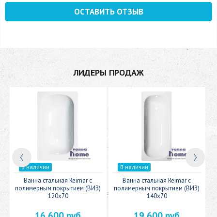
ОСТАВИТЬ ОТЗЫВ
ЛИДЕРЫ ПРОДАЖ
В наличии
В наличии
c
Ванна стальная Reimar с
Ванна стальная Reimar с
У
полимерным покрытием (ВИЗ)
полимерным покрытием (ВИЗ)
120x70
140x70
16 600 руб
19 600 руб