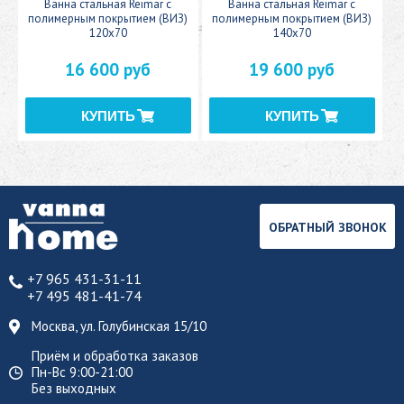
c
Ванна стальная Reimar с
Ванна стальная Reimar с
У
полимерным покрытием (ВИЗ)
полимерным покрытием (ВИЗ)
120x70
140x70
16 600 руб
19 600 руб
ОБРАТНЫЙ ЗВОНОК
+7 965 431-31-11
+7 495 481-41-74
Москва, ул. Голубинская 15/10
Приём и обработка заказов
Пн-Вс 9:00-21:00
Без выходных