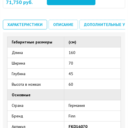
71,750
руб.
16 August 2024
10 September 2024
ХАРАКТЕРИСТИКИ
ОПИСАНИЕ
ДОПОЛНИТЕЛЬНЫЕ УС
Габаритные размеры
(см)
Длина
160
Ширина
70
Глубина
45
Высота в ножках
60
Основные
Страна
Германия
Бренд
Finn
Артикул
FKD16070