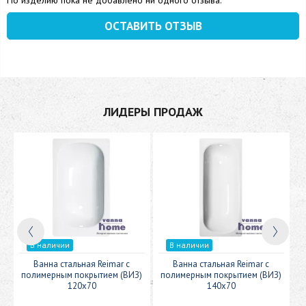
По изделию пока не добавлено ни одного отзыва.
ОСТАВИТЬ ОТЗЫВ
ЛИДЕРЫ ПРОДАЖ
В наличии
В наличии
c
Ванна стальная Reimar с
Ванна стальная Reimar с
У
полимерным покрытием (ВИЗ)
полимерным покрытием (ВИЗ)
120x70
140x70