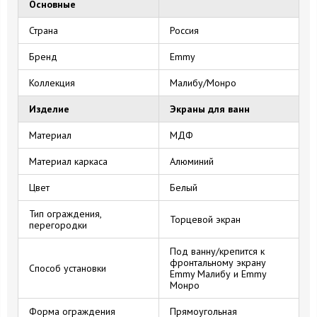
Основные
Страна
Россия
Бренд
Emmy
Коллекция
Малибу/Монро
Изделие
Экраны для ванн
Материал
МДФ
Материал каркаса
Алюминий
Цвет
Белый
Тип ограждения,
Торцевой экран
перегородки
Под ванну/крепится к
фронтальному экрану
Способ установки
Emmy Малибу и Emmy
Монро
Форма ограждения
Прямоугольная