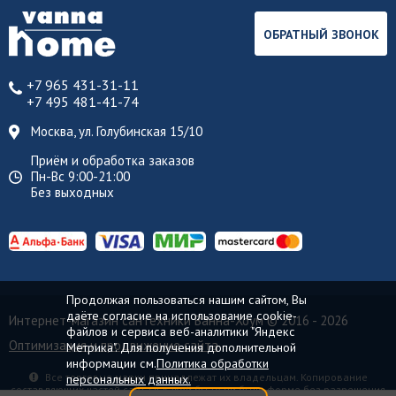
ОБРАТНЫЙ ЗВОНОК
+7 965 431-31-11
+7 495 481-41-74
Москва, ул. Голубинская 15/10
Приём и обработка заказов
Пн-Вс 9:00-21:00
Без выходных
Продолжая пользоваться нашим сайтом, Вы
даёте согласие на использование cookie-
Интернет-магазин сантехники Ванна-Хоум
© 2016 - 2026
файлов и сервиса веб-аналитики "Яндекс
Оптимизация и продвижение сайта
Метрика". Для получения дополнительной
информации см.
Политика обработки
Все торговые марки принадлежат их владельцам. Копирование
персональных данных.
составляющих частей сайта в какой бы то ни было форме без разрешения