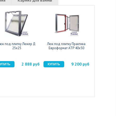
юк под плитку Люкер Д
Люк под плитку Практика
Люк под пли
25x25
Евроформат АТР 40x50
Евроформа
2 888 руб
9 200 руб