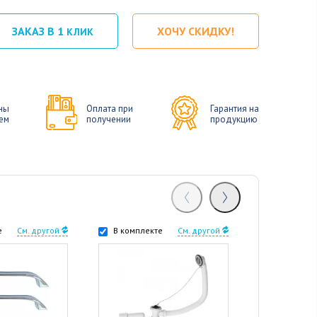
ЗАКАЗ В 1
ХОЧУ СКИДКУ!
КЛИК
ны
Оплата при
Гарантия на
ем
получении
продукцию
е
См. другой
В комплекте
См. другой
В комплек