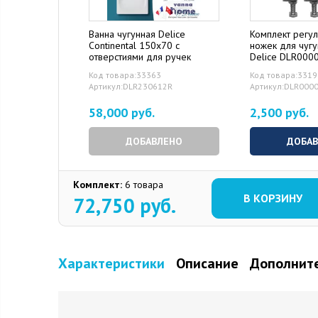
Ванна чугунная Delice
Комплект регу
Continental 150x70 с
ножек для чуг
отверстиями для ручек
Delice DLR000
Код товара:33363
Код товара:331
Артикул:DLR230612R
Артикул:DLR000
58,000 руб.
2,500 руб.
ДОБАВЛЕНО
ДОБА
Комплект:
6 товара
В КОРЗИНУ
72,750
руб.
Характеристики
Описание
Дополните