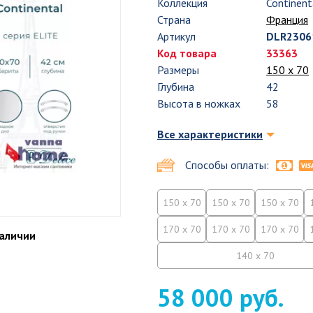
Коллекция
Continent
Страна
Франция
Артикул
DLR2306
Код товара
33363
Размеры
150 х 70
Глубина
42
Высота в ножках
58
Все характеристики
Способы оплаты:
150 x 70
150 x 70
150 x 70
170 x 70
170 x 70
170 x 70
наличии
140 x 70
58 000 руб.