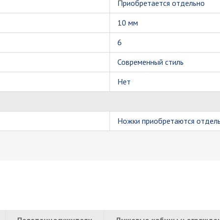
Приобретается отдельно
10 мм
6
Современный стиль
Нет
Ножки приобретаются отдель
Полотенцесушители
Душевые кабины и огражде