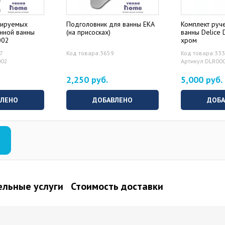
лируемых
Подголовник для ванны EKA
Комплект руче
унной ванны
(на присосках)
ванны Delice
002
хром
97
Код товара:3659
Код товара:33
002
Артикул:DLR00
2,250 руб.
5,000 руб.
ВЛЕНО
ДОБАВЛЕНО
ДОБА
льные услуги
Стоимость доставки