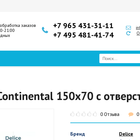
+7 965 431-31-11
обработка заказов
i
00-21:00
+7 495 481-41-74
О
одных
 Continental 150x70 с отвер
0 Отзыва
0
Бренд
Delice