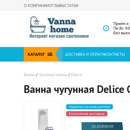
О КОМПАНИИ
ОТЗЫВЫ
СТАТЬИ
Приём и 
Пн-Вс 9:
Без вых
КАТАЛОГ
ДОСТАВКА И ОПЛАТА
КОНТАКТЫ
Ванны
/
Чугунные ванны
/
Delice
Ванна чугунная Delice
Гарантия производителя
Бесплатная доставка