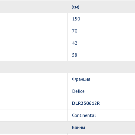
(см)
150
70
42
58
Франция
Delice
DLR230612R
Continental
Ванны