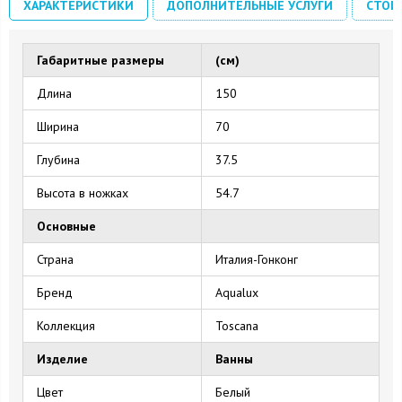
ХАРАКТЕРИСТИКИ
ДОПОЛНИТЕЛЬНЫЕ УСЛУГИ
СТОИ
Габаритные размеры
(см)
Длина
150
Ширина
70
Глубина
37.5
Высота в ножках
54.7
Основные
Страна
Италия-Гонконг
Бренд
Aqualux
Коллекция
Toscana
Изделие
Ванны
Цвет
Белый