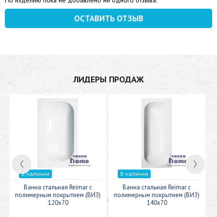
По изделию пока не добавлено ни одного отзыва.
ОСТАВИТЬ ОТЗЫВ
ЛИДЕРЫ ПРОДАЖ
В наличии
В наличии
c
Ванна стальная Reimar с
Ванна стальная Reimar с
У
полимерным покрытием (ВИЗ)
полимерным покрытием (ВИЗ)
120x70
140x70