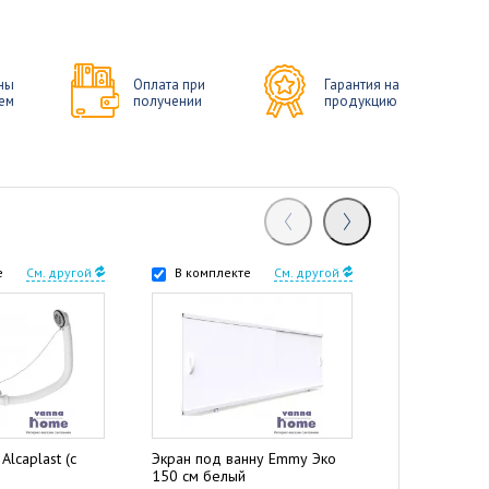
ны
Оплата при
Гарантия на
ем
получении
продукцию
е
См. другой
В комплекте
См. другой
В комплек
Alcaplast (с
Экран под ванну Emmy Эко
Дополнитель
150 см белый