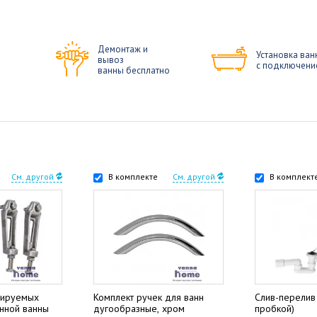
Демонтаж и
Установка ван
вывоз
с подключени
ванны бесплатно
См. другой
В комплекте
См. другой
В комплект
лируемых
Комплект ручек для ванн
Слив-перелив 
унной ванны
дугообразные, хром
пробкой)