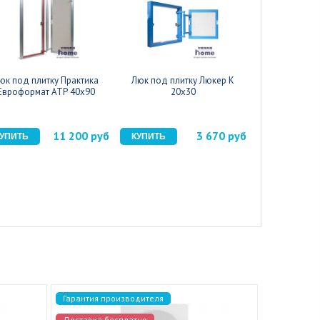
юк под плитку Практика
Люк под плитку Люкер К
Люк под пл
Евроформат АТР 40x90
20x30
30
11 200 руб
3 670 руб
Гарантия производителя
Гарантия п
Доставка бесплатно
Доставка 