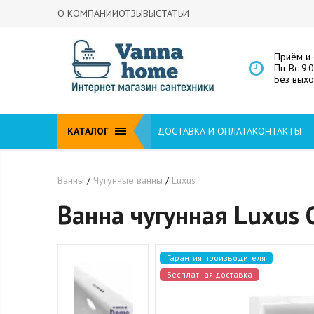
О КОМПАНИИ
ОТЗЫВЫ
СТАТЬИ
Приём и 
Пн-Вс 9:
Без вых
КАТАЛОГ
ДОСТАВКА И ОПЛАТА
КОНТАКТЫ
Ванны
/
Чугунные ванны
/
Luxus
Ванна чугунная Luxus 
Гарантия производителя
Бесплатная доставка