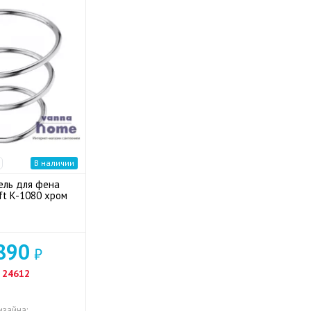
В наличии
ль для фена
ft K-1080 хром
890
₽
24612
изайна: