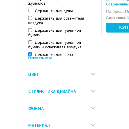
журналов
Современный
Держатель для душа
Материал:
Ме
Доставим:
1
Держатель для освежителя
воздуха
Держатель для туалетной
бумаги
Держатель для туалетной
бумаги и освежителя воздуха
Держатель для фена
Показать еще
Держатель лейки
Держатель освежителя воздуха
и ершика
ЦВЕТ
Держатель стакана и дозатора
Держатель стакана и мыльницы
СТИЛИСТИКА ДИЗАЙНА
Диспенсер
Дозатор
ФОРМА
МАТЕРИАЛ