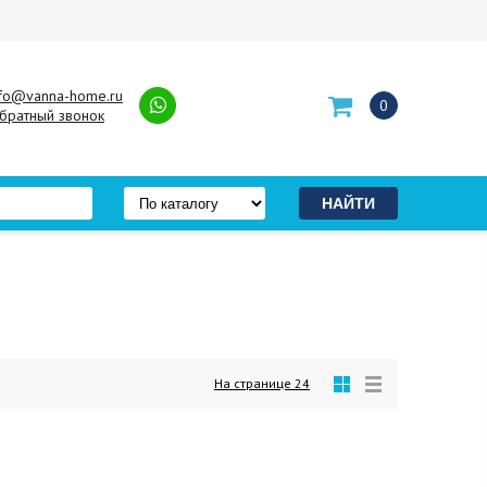
nfo@vanna-home.ru
0
братный звонок
На странице
24