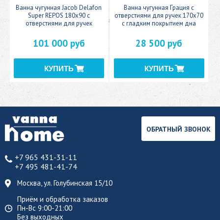
n
Ванна чугунная Jacob Delafon
Ванна чугунная Грация с
В
Super REPOS 180х90 с
отверстиями для ручек 170х70
отверстиями для ручек
с гладким покрытием дна
101 000 руб
28 500 руб
ОБРАТНЫЙ ЗВОНОК
+7 965 431-31-11
+7 495 481-41-74
Москва, ул. Голубинская 15/10
Приём и обработка заказов
Пн-Вс 9:00-21:00
Без выходных