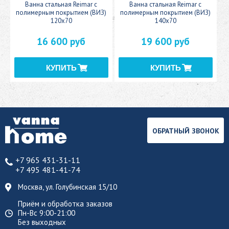
c
Ванна стальная Reimar с
Ванна стальная Reimar с
У
полимерным покрытием (ВИЗ)
полимерным покрытием (ВИЗ)
120x70
140x70
16 600 руб
19 600 руб
ОБРАТНЫЙ ЗВОНОК
+7 965 431-31-11
+7 495 481-41-74
Москва, ул. Голубинская 15/10
Приём и обработка заказов
Пн-Вс 9:00-21:00
Без выходных