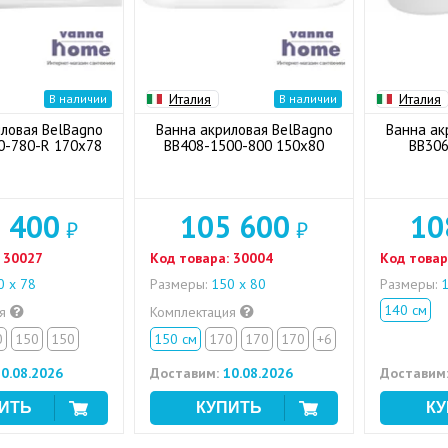
Италия
Италия
В наличии
В наличии
ловая BelBagno
Ванна акриловая BelBagno
Ванна ак
0-780-R 170x78
BB408-1500-800 150x80
BB306
 400
105 600
10
₽
₽
30027
Код товара:
30004
Код товар
 x 78
Размеры:
150 х 80
Размеры:
1
140 см
ия
Комплектация
0
150
150
150 см
170
170
170
+6
0.08.2026
Доставим:
10.08.2026
Доставим