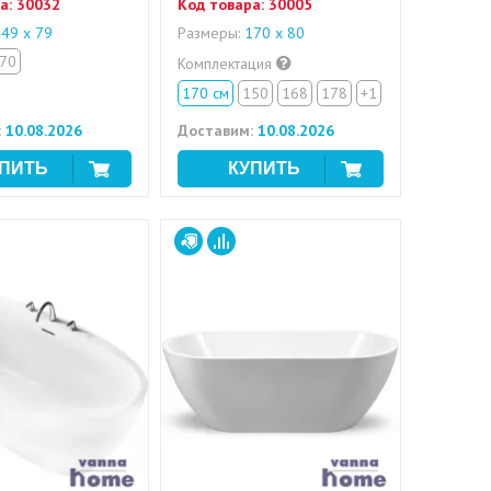
а:
30032
Код товара:
30005
49 x 79
Размеры:
170 х 80
70
Комплектация
170 см
150
168
178
+1
:
10.08.2026
Доставим:
10.08.2026