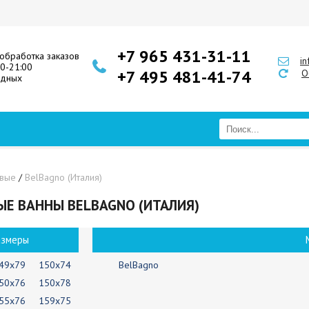
+7 965 431-31-11
обработка заказов
i
00-21:00
+7 495 481-41-74
О
одных
овые
/
BelBagno (Италия)
Е ВАННЫ BELBAGNO (ИТАЛИЯ)
азмеры
49х79
150х74
BelBagno
50х76
150х78
55х76
159х75