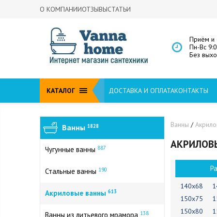
О КОМПАНИИ
ОТЗЫВЫ
СТАТЬИ
Приём и 
Пн-Вс 9:
Без вых
КАТАЛОГ
ДОСТАВКА И ОПЛАТА
КОНТАКТЫ
Ванны
/
Акрил
Ванны
1828
АКРИЛОВЫ
887
Чугунные ванны
Р
190
Стальные ванны
140х68
1
613
Акриловые ванны
150х75
1
150х80
1
138
Ванны из литьевого мрамора