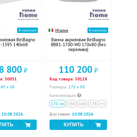
Италия
В наличии
В наличии
риловая BelBagno
Ванна акриловая BelBagno
-1395 140x68
BB81-1700-W0 170x80 (без
перелива)
8 800
110 200
₽
₽
а:
30031
Код товара:
30118
40 x 68
Размеры:
170 x 80
Комплектация
170 см
150
168
178
+1
:
10.08.2026
Доставим:
10.08.2026