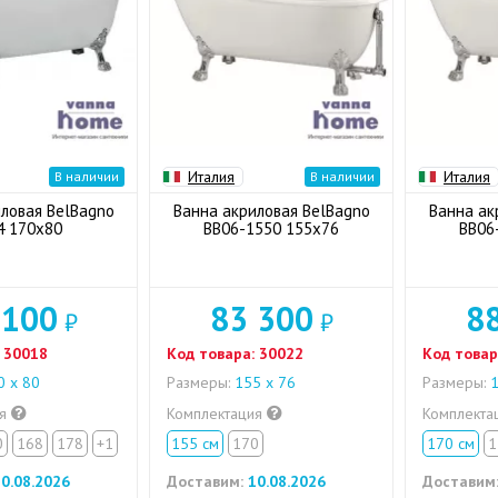
Италия
Италия
В наличии
В наличии
ловая BelBagno
Ванна акриловая BelBagno
Ванна ак
4 170x80
BB06-1550 155x76
BB06
 100
83 300
8
₽
₽
30018
Код товара:
30022
Код товар
 х 80
Размеры:
155 x 76
Размеры:
1
ия
Комплектация
Комплекта
0
168
178
+1
155 см
170
170 см
1
0.08.2026
Доставим:
10.08.2026
Доставим