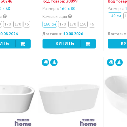
30246
Код товара:
30099
Код товар
 х 80
Размеры:
160 х 80
Размеры:
1
149 см
1
ия
Комплектация
0
170
170
+6
160 см
170
170
150
+6
0.08.2026
Доставим:
10.08.2026
Доставим