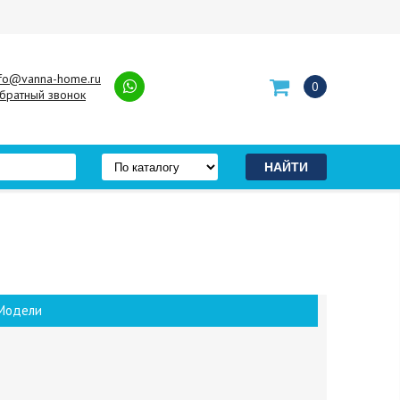
nfo@vanna-home.ru
0
братный звонок
Модели