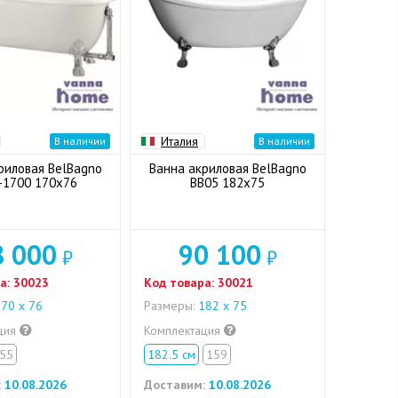
Италия
В наличии
В наличии
риловая BelBagno
Ванна акриловая BelBagno
-1700 170x76
BB05 182x75
8 000
90 100
₽
₽
а:
30023
Код товара:
30021
70 x 76
Размеры:
182 x 75
ция
Комплектация
55
182.5 см
159
:
10.08.2026
Доставим:
10.08.2026