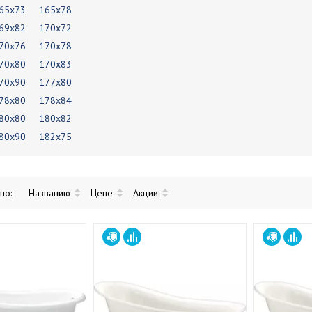
65х73
165х78
69х82
170х72
70х76
170х78
70х80
170х83
70х90
177х80
78х80
178х84
80х80
180х82
80х90
182х75
 по:
Названию
Цене
Акции