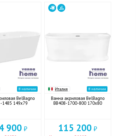
Италия
В наличии
В наличии
риловая BelBagno
Ванна акриловая BelBagno
-1485 149x79
BB408-1700-800 170x80
4 900
115 200
₽
₽