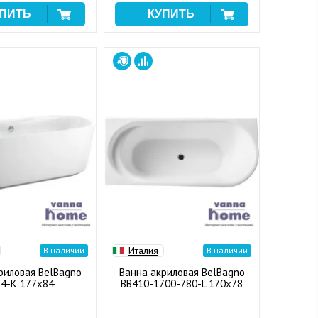
Италия
В наличии
В наличии
риловая BelBagno
Ванна акриловая BelBagno
4-K 177x84
BB410-1700-780-L 170x78