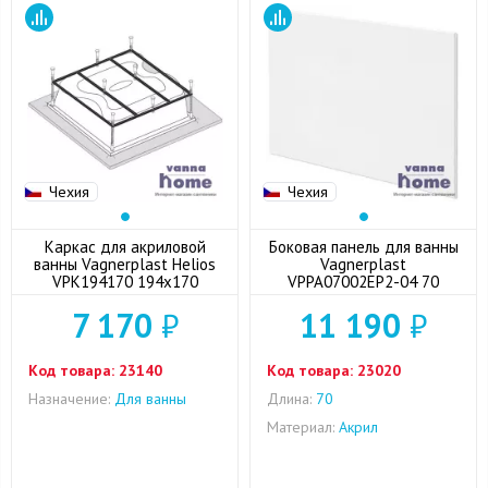
Чехия
Чехия
Каркас для акриловой
Боковая панель для ванны
ванны Vagnerplast Helios
Vagnerplast
VPK194170 194x170
VPPA07002EP2-04 70
7 170
₽
11 190
₽
Код товара:
23140
Код товара:
23020
Назначение:
Для ванны
Длина:
70
Материал:
Акрил