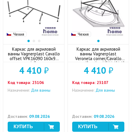
Чехия
Чехия
Каркас для акриловой
Каркас для акриловой
ванны Vagnerplast Cavallo
ванны Vagnerplast
offset VPK16090 160x90
Veronela corner/Cavallo
L/R
corner/Catalina VPK140140
4 410
₽
4 410
₽
140x140
Код товара:
23106
Код товара:
23107
Назначение:
Для ванны
Назначение:
Для ванны
Доставим:
09.08.2026
Доставим:
09.08.2026