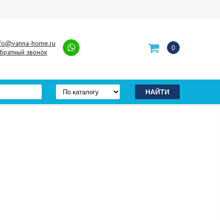
nfo@vanna-home.ru
0
братный звонок