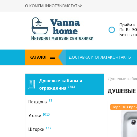
О КОМПАНИИ
ОТЗЫВЫ
СТАТЬИ
Приём и 
Пн-Вс 9:
Без вых
КАТАЛОГ
ДОСТАВКА И ОПЛАТА
КОНТАКТЫ
Душевые кабин
Душевые кабины и
ограждения
2584
ДУШЕВЫЕ
53
Поддоны
Гарантия про
1013
Уголки
133
Шторки