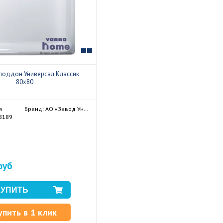
Сравнить
поддон Универсал Классик
80x80
я
Бренд: АО «Завод Универсал»
18189
руб
упить в 1 клик