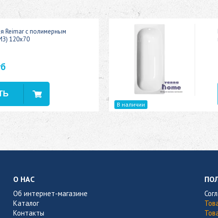
ая Reimar с полимерным
ИЗ) 120x70
уб
В наличии
О НАС
ПО
Об интернет-магазине
Сог
Каталог
Тов
Контакты
Тов