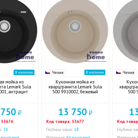
Чехия
Чехия
В наличии
В наличии
ая мойка из
Кухонная мойка из
Кухо
та Lemark Sula
кварцгранита Lemark Sula
кварцгра
001, антрацит
500 9910002, бежевый
500 
 750
13 750
1
₽
₽
33676
Код товара:
33677
Код товар
:
18
Глубина чаши:
18
Глубина ча
арцгранит
Материал:
Кварцгранит
Материал: