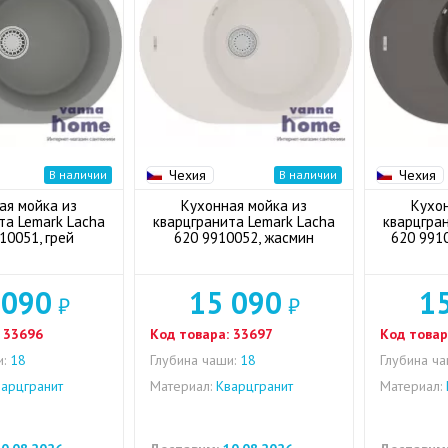
Чехия
Чехия
В наличии
В наличии
ая мойка из
Кухонная мойка из
Кухо
та Lemark Lacha
кварцгранита Lemark Lacha
кварцгра
10051, грей
620 9910052, жасмин
620 991
 090
15 090
1
₽
₽
33696
Код товара:
33697
Код товар
:
18
Глубина чаши:
18
Глубина ча
арцгранит
Материал:
Кварцгранит
Материал: