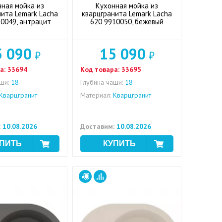
нная мойка из
Кухонная мойка из
нита Lemark Lacha
кварцгранита Lemark Lacha
10049, антрацит
620 9910050, бежевый
5 090
15 090
₽
₽
а:
33694
Код товара:
33695
ши:
18
Глубина чаши:
18
Кварцгранит
Материал:
Кварцгранит
:
10.08.2026
Доставим:
10.08.2026