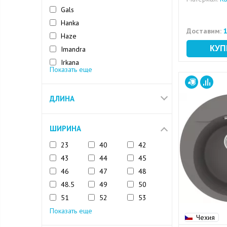
Gals
Hanka
Доставим:
1
Haze
Imandra
Irkana
Показать еще
Lacha
Ramza
ДЛИНА
Riff
ШИРИНА
23
40
42
43
44
45
46
47
48
48.5
49
50
51
52
53
Показать еще
Чехия