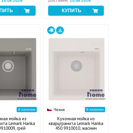
:
10.08.2026
Доставим:
10.08.2026
Чехия
В наличии
В наличии
нная мойка из
Кухонная мойка из
нита Lemark Hanka
кварцгранита Lemark Hanka
9910009, грей
450 9910010, жасмин