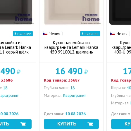
Чехия
Чехия
В наличии
В наличии
ая мойка из
Кухонная мойка из
Кухо
та Lemark Hanka
кварцгранита Lemark Hanka
кварцгран
11, серый шёлк
450 9910012, шампань
400-U 9
 490
16 490
1
₽
₽
33686
Код товара:
33687
Код товар
:
18
Глубина чаши:
18
Ширина:
4
арцгранит
Материал:
Кварцгранит
Глубина ча
Материал:
0.08.2026
Доставим:
10.08.2026
Доставим