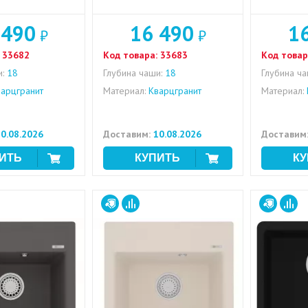
 490
16 490
1
₽
₽
33682
Код товара:
33683
Код товар
:
18
Глубина чаши:
18
Глубина ча
арцгранит
Материал:
Кварцгранит
Материал:
0.08.2026
Доставим:
10.08.2026
Доставим