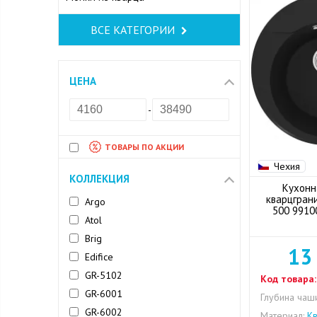
ВСЕ КАТЕГОРИИ
ЦЕНА
-
ТОВАРЫ ПО АКЦИИ
Чехия
КОЛЛЕКЦИЯ
Кухонн
кварцграни
Argo
500 9910
Atol
Brig
13
Edifice
GR-5102
Код товара:
GR-6001
Глубина чаши
GR-6002
Материал:
Кв