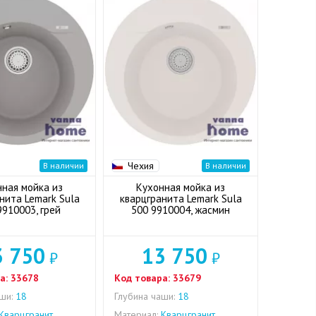
Чехия
В наличии
В наличии
нная мойка из
Кухонная мойка из
нита Lemark Sula
кварцгранита Lemark Sula
9910003, грей
500 9910004, жасмин
3 750
13 750
₽
₽
а:
33678
Код товара:
33679
ши:
18
Глубина чаши:
18
Кварцгранит
Материал:
Кварцгранит