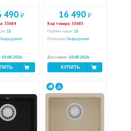
6 490
16 490
₽
₽
а:
33684
Код товара:
33685
ши:
18
Глубина чаши:
18
Кварцгранит
Материал:
Кварцгранит
:
10.08.2026
Доставим:
10.08.2026