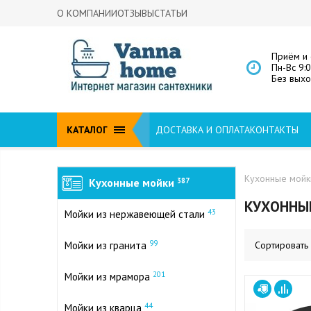
О КОМПАНИИ
ОТЗЫВЫ
СТАТЬИ
Приём и 
Пн-Вс 9:
Без вых
КАТАЛОГ
ДОСТАВКА И ОПЛАТА
КОНТАКТЫ
Кухонные мойк
Кухонные мойки
387
КУХОННЫЕ
43
Мойки из нержавеющей стали
99
Мойки из гранита
Сортировать
201
Мойки из мрамора
44
Мойки из кварца