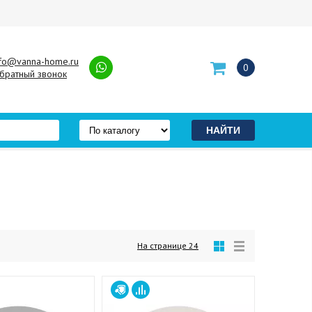
nfo@vanna-home.ru
0
братный звонок
На странице
24