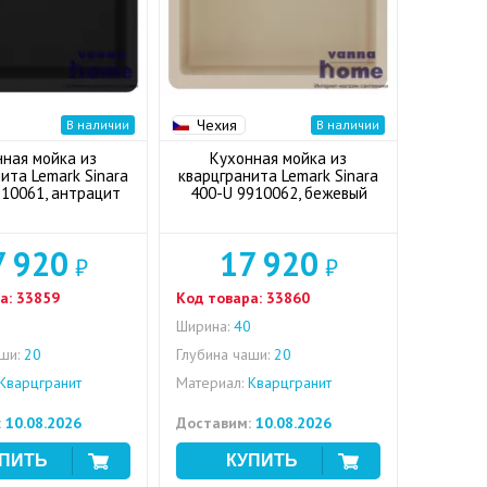
Чехия
В наличии
В наличии
нная мойка из
Кухонная мойка из
ита Lemark Sinara
кварцгранита Lemark Sinara
910061, антрацит
400-U 9910062, бежевый
7 920
17 920
₽
₽
а:
33859
Код товара:
33860
0
Ширина:
40
ши:
20
Глубина чаши:
20
Кварцгранит
Материал:
Кварцгранит
:
10.08.2026
Доставим:
10.08.2026