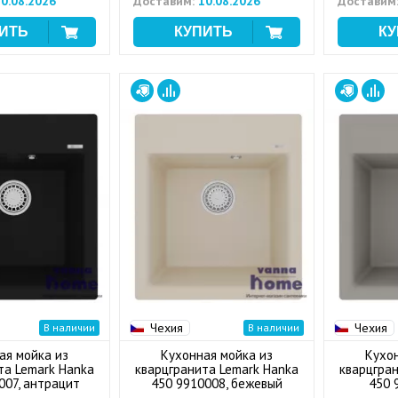
0.08.2026
Доставим:
10.08.2026
Доставим
Чехия
Чехия
В наличии
В наличии
ая мойка из
Кухонная мойка из
Кухо
та Lemark Hanka
кварцгранита Lemark Hanka
кварцгра
007, антрацит
450 9910008, бежевый
450 