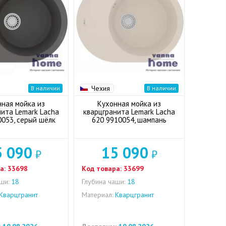
Чехия
В наличии
В наличии
нная мойка из
Кухонная мойка из
нита Lemark Lacha
кварцгранита Lemark Lacha
0053, серый шёлк
620 9910054, шампань
5 090
15 090
₽
₽
а:
33698
Код товара:
33699
ши:
18
Глубина чаши:
18
Кварцгранит
Материал:
Кварцгранит