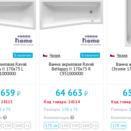
Чехия
Чехия
В наличии
В наличии
риловая Ravak
Ванна акриловая Ravak
Ванна 
 II 170x75 L
BeHappy II 170x75 R
Chrome 1
1000000
C951000000
 659
64 663
6
₽
₽
24113
Код товара:
24114
Код товар
 х 75
Размеры:
170 х 75
Размеры:
1
ия
Комплектация
Комплекта
0
150
160
+1
170 см
150
150
160
+1
170 см