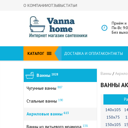
О КОМПАНИИ
ОТЗЫВЫ
СТАТЬИ
Приём и 
Пн-Вс 9:
Без вых
КАТАЛОГ
ДОСТАВКА И ОПЛАТА
КОНТАКТЫ
Ванны
/
Акрил
Ванны
1828
ВАННЫ АК
887
Чугунные ванны
Р
190
Стальные ванны
140х105
1
613
Акриловые ванны
150х75
1
150х105
1
138
Ванны из литьевого мрамора