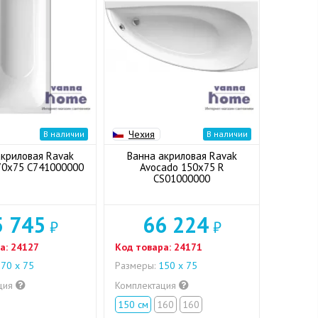
Чехия
В наличии
В наличии
акриловая Ravak
Ванна акриловая Ravak
70x75 C741000000
Avocado 150x75 R
CS01000000
5 745
66 224
₽
₽
а:
24127
Код товара:
24171
70 х 75
Размеры:
150 х 75
ция
Комплектация
150 см
160
160