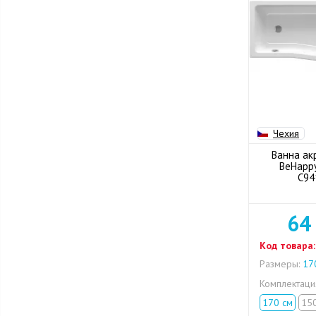
Чехия
Ванна ак
BeHappy
C94
64
Код товара:
Размеры:
170
Комплектац
170 см
15