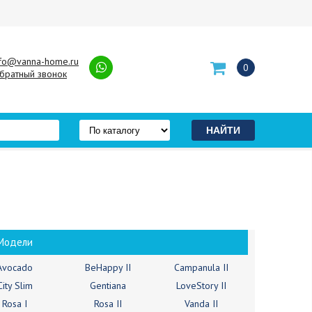
nfo@vanna-home.ru
0
братный звонок
Модели
Avocado
BeHappy II
Campanula II
City Slim
Gentiana
LoveStory II
Rosa I
Rosa II
Vanda II