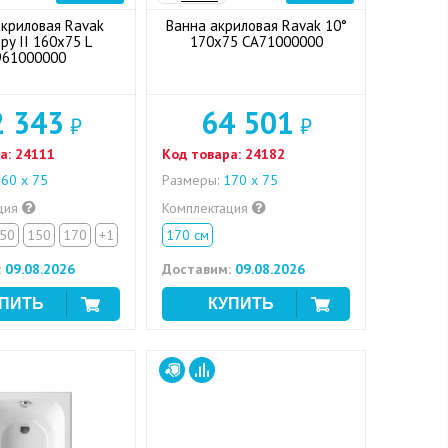
акриловая Ravak
Ванна акриловая Ravak 10°
py II 160x75 L
170x75 CA71000000
961000000
2 343
64 501
₽
₽
а:
24111
Код товара:
24182
60 х 75
Размеры:
170 х 75
ция
Комплектация
50
150
170
+1
170 см
:
09.08.2026
Доставим:
09.08.2026