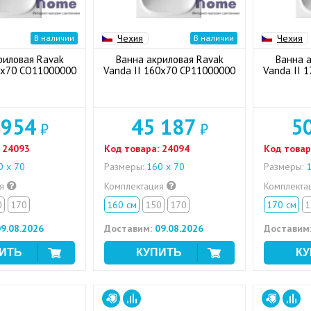
Чехия
Чехия
В наличии
В наличии
риловая Ravak
Ванна акриловая Ravak
Ванна 
0x70 CO11000000
Vanda II 160x70 CP11000000
Vanda II 
 954
45 187
5
₽
₽
24093
Код товара:
24094
Код товар
 х 70
Размеры:
160 х 70
Размеры:
1
ия
Комплектация
Комплекта
0
170
160 см
150
170
170 см
1
9.08.2026
Доставим:
09.08.2026
Доставим