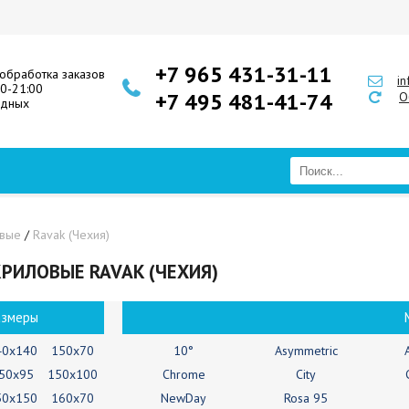
+7 965 431-31-11
обработка заказов
i
00-21:00
+7 495 481-41-74
О
одных
овые
/
Ravak (Чехия)
РИЛОВЫЕ RAVAK (ЧЕХИЯ)
азмеры
40х140
150х70
10°
Asymmetric
50х95
150х100
Chrome
City
50х150
160х70
NewDay
Rosa 95