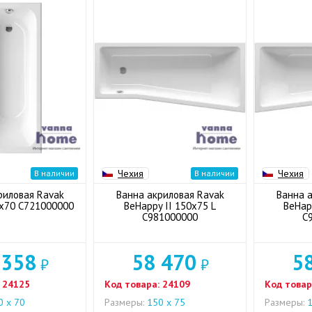
Чехия
Чехия
В наличии
В наличии
риловая Ravak
Ванна акриловая Ravak
Ванна 
x70 C721000000
BeHappy II 150x75 L
BeHap
C981000000
C
 358
58 470
5
₽
₽
24125
Код товара:
24109
Код товар
 х 70
Размеры:
150 х 75
Размеры:
1