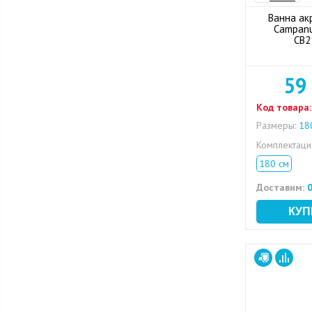
Ванна ак
Campanu
CB2
59
Код товара:
Размеры:
180
Комплектац
180 см
Доставим:
0