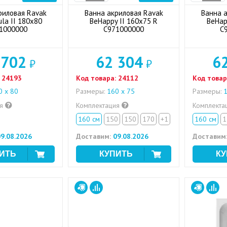
риловая Ravak
Ванна акриловая Ravak
Ванна 
la II 180x80
BeHappy II 160x75 R
BeHap
1000000
C971000000
C
 702
62 304
6
₽
₽
24193
Код товара:
24112
Код товар
 x 80
Размеры:
160 х 75
Размеры:
1
ия
Комплектация
Комплекта
160 см
150
150
170
+1
160 см
1
9.08.2026
Доставим:
09.08.2026
Доставим