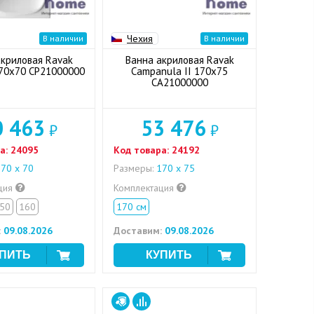
Чехия
В наличии
В наличии
акриловая Ravak
Ванна акриловая Ravak
170x70 CP21000000
Campanula II 170x75
CA21000000
0 463
53 476
₽
₽
а:
24095
Код товара:
24192
70 х 70
Размеры:
170 х 75
ция
Комплектация
50
160
170 см
:
09.08.2026
Доставим:
09.08.2026