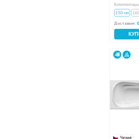
Комплектац
150 см
16
Доставим:
0
Чехия