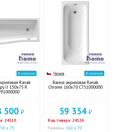
Чехия
В наличии
В наличии
акриловая Ravak
Ванна акриловая Ravak
py II 150x75 R
Chrome 160x70 C731000000
991000000
8 500
59 354
₽
₽
а:
24110
Код товара:
24126
50 х 75
Размеры:
160 х 70