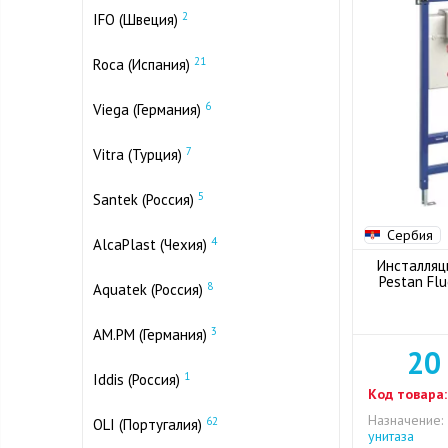
2
IFO (Швеция)
21
Roca (Испания)
6
Viega (Германия)
7
Vitra (Турция)
5
Santek (Россия)
Сербия
4
AlcaPlast (Чехия)
Инсталляц
Pestan Fl
8
Aquatek (Россия)
3
AM.PM (Германия)
20
1
Iddis (Россия)
Код товара:
Назначение:
62
OLI (Португалия)
унитаза