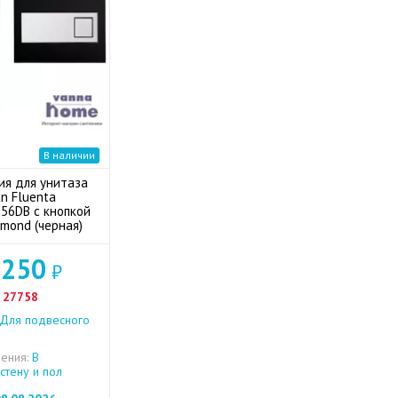
В наличии
ия для унитаза
n Fluenta
56DB с кнопкой
mond (черная)
 250
₽
27758
Для подвесного
ения:
В
стену и пол