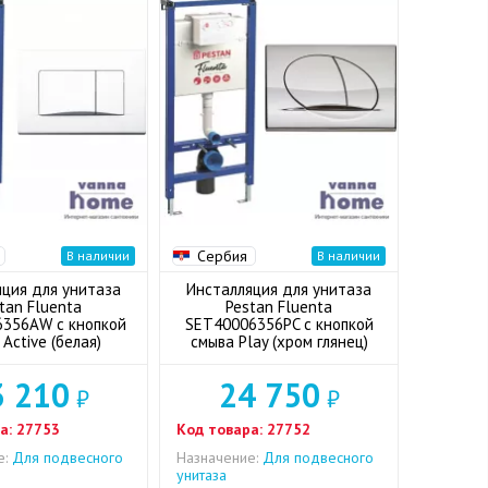
Сербия
В наличии
В наличии
яция для унитаза
Инсталляция для унитаза
tan Fluenta
Pestan Fluenta
356AW с кнопкой
SET40006356PC с кнопкой
Active (белая)
смыва Play (хром глянец)
3 210
24 750
₽
₽
а:
27753
Код товара:
27752
е:
Для подвесного
Назначение:
Для подвесного
унитаза