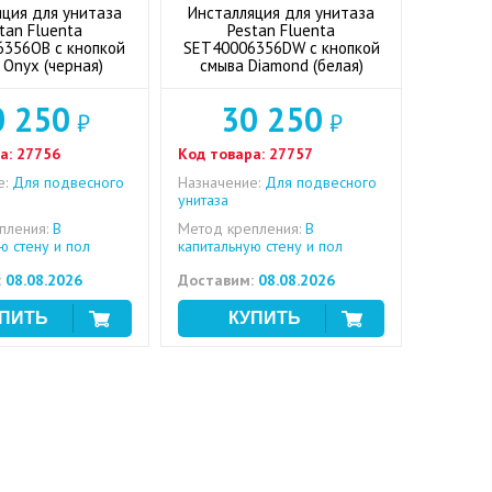
яция для унитаза
Инсталляция для унитаза
tan Fluenta
Pestan Fluenta
356OB с кнопкой
SET40006356DW с кнопкой
 Onyx (черная)
смыва Diamond (белая)
0 250
30 250
₽
₽
а:
27756
Код товара:
27757
е:
Для подвесного
Назначение:
Для подвесного
унитаза
пления:
В
Метод крепления:
В
ю стену и пол
капитальную стену и пол
:
08.08.2026
Доставим:
08.08.2026