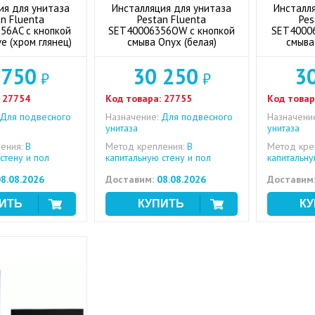
ия для унитаза
Инсталляция для унитаза
Инсталл
n Fluenta
Pestan Fluenta
Pes
56AC с кнопкой
SET40006356OW с кнопкой
SET40006
ve (хром глянец)
смыва Onyx (белая)
смыва
 750
30 250
3
₽
₽
27754
Код товара:
27755
Код товар
Для подвесного
Назначение:
Для подвесного
Назначени
унитаза
унитаза
ения:
В
Метод крепления:
В
Метод кре
стену и пол
капитальную стену и пол
капитальну
8.08.2026
Доставим:
08.08.2026
Доставим