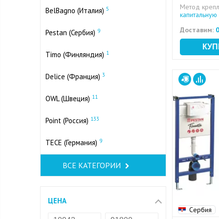
Метод крепл
5
BelBagno (Италия)
капитальную 
Доставим:
0
9
Pestan (Сербия)
1
Timo (Финляндия)
3
Delice (Франция)
11
OWL (Швеция)
133
Point (Россия)
9
TECE (Германия)
ВСЕ КАТЕГОРИИ
ЦЕНА
Сербия