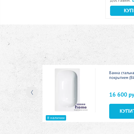
Доставим:
0
ic 150x70
Ванна стальн
покрытием (В
16 600 р
В наличии