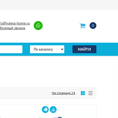
nfo@vanna-home.ru
0
братный звонок
На странице
24