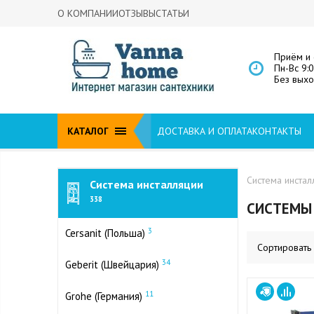
О КОМПАНИИ
ОТЗЫВЫ
СТАТЬИ
Приём и 
Пн-Вс 9:
Без вых
КАТАЛОГ
ДОСТАВКА И ОПЛАТА
КОНТАКТЫ
Система инстал
Система инсталляции
338
СИСТЕМЫ 
3
Cersanit (Польша)
Сортировать
34
Geberit (Швейцария)
11
Grohe (Германия)