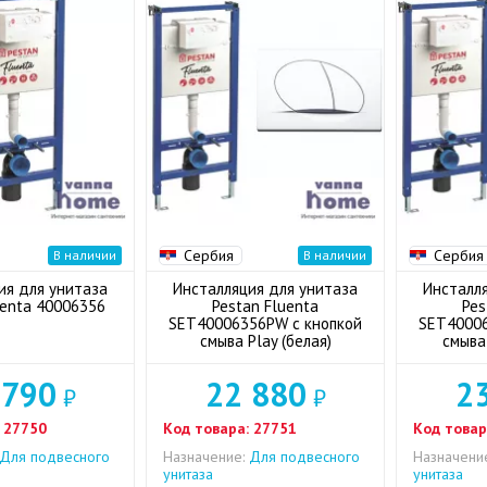
Сербия
Сербия
В наличии
В наличии
ия для унитаза
Инсталляция для унитаза
Инсталл
uenta 40006356
Pestan Fluenta
Pes
SET40006356PW с кнопкой
SET40006
смыва Play (белая)
смыва 
 790
22 880
2
₽
₽
27750
Код товара:
27751
Код товар
Для подвесного
Назначение:
Для подвесного
Назначени
унитаза
унитаза