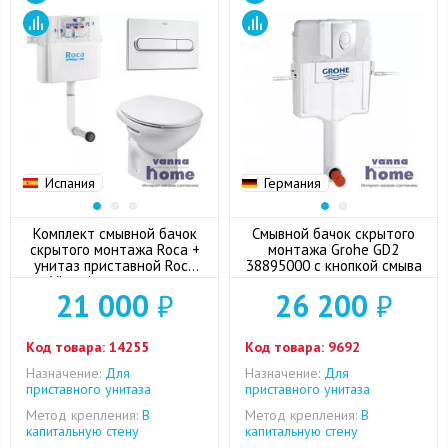
Испания
Германия
Комплект смывной бачок
Смывной бачок скрытого
скрытого монтажа Roca +
монтажа Grohe GD2
унитаз приставной Roca
38895000 с кнопкой смыва
Victoria с сиденьем
21 000
₽
26 200
₽
микролифт + кнопка смыва
(хром)
Код товара:
14255
Код товара:
9692
Назначение:
Для
Назначение:
Для
приставного унитаза
приставного унитаза
Метод крепления:
В
Метод крепления:
В
капитальную стену
капитальную стену