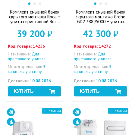
Комплект смывной бачок
Комплект смывной бачок
скрытого монтажа Roca +
скрытого монтажа Grohe
унитаз приставной Roca
GD2 38895000 + унитаз
Gap с сиденьем микролифт
приставной Roca Dama
39 200
₽
42 300
₽
+ кнопка смыва (хром)
Senso с сиденьем
микролифт + кнопкой
смыва (хром)
Код товара:
14256
Код товара:
14272
Назначение:
Для
Назначение:
Для
приставного унитаза
приставного унитаза
Метод крепления:
В
Метод крепления:
В
капитальную стену
капитальную стену
Доставим:
10.08.2026
Доставим:
10.08.2026
В наличии
В наличии