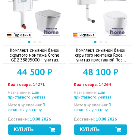
Германия
Испания
Комплект смывной бачок
Комплект смывной бачок
скрытого монтажа Grohe
скрытого монтажа Roca +
GD2 38895000 + унитаз
унитаз приставной Roca
приставной Roca Gap с
Meridian-N с сиденьем
44 500
₽
48 100
₽
сиденьем микролифт +
микролифт + кнопка смыва
кнопкой смыва (хром)
(хром)
Код товара:
14271
Код товара:
14264
Назначение:
Для
Назначение:
Для
приставного унитаза
приставного унитаза
Метод крепления:
В
Метод крепления:
В
капитальную стену
капитальную стену
Доставим:
10.08.2026
Доставим:
10.08.2026