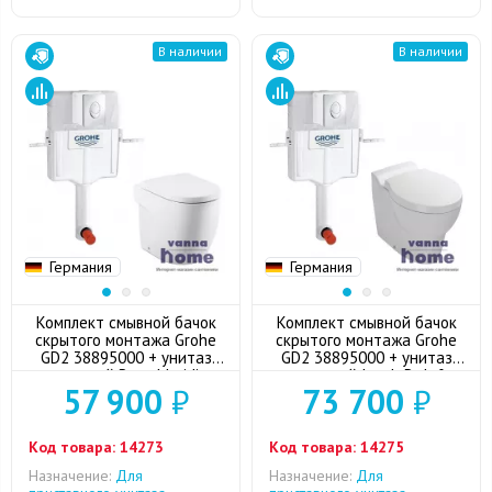
В наличии
В наличии
Германия
Германия
Комплект смывной бачок
Комплект смывной бачок
скрытого монтажа Grohe
скрытого монтажа Grohe
GD2 38895000 + унитаз
GD2 38895000 + унитаз
приставной Roca Meridian-
приставной Jacob Delafon
57 900
₽
73 700
₽
N с сиденьем микролифт +
Ove с сиденьем микролифт
кнопкой смыва (хром)
+ кнопкой смыва (хром)
Код товара:
14273
Код товара:
14275
Назначение:
Для
Назначение:
Для