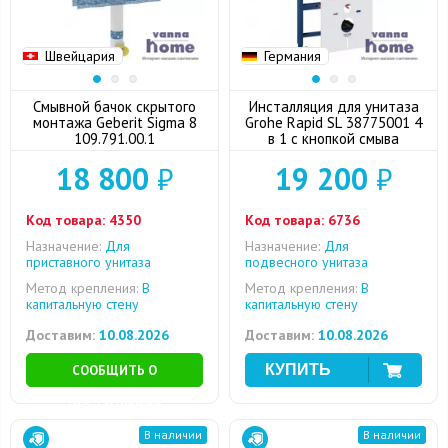
Швейцария
Германия
Смывной бачок скрытого
Инсталляция для унитаза
монтажа Geberit Sigma 8
Grohe Rapid SL 38775001 4
109.791.00.1
в 1 с кнопкой смыва
18 800
₽
19 200
₽
Код товара:
4350
Код товара:
6736
Назначение:
Для
Назначение:
Для
приставного унитаза
подвесного унитаза
Метод крепления:
В
Метод крепления:
В
капитальную стену
капитальную стену
Доставим:
10.08.2026
Доставим:
10.08.2026
СООБЩИТЬ О
ПОСТУПЛЕНИИ
В наличии
В наличии