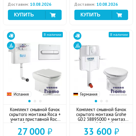
Доставим:
10.08.2026
Доставим:
10.08.2026
В наличии
В наличии
Испания
Германия
Комплект смывной бачок
Комплект смывной бачок
скрытого монтажа Roca +
скрытого монтажа Grohe
унитаз приставной Roca
GD2 38895000 + унитаз
Dama Senso с сиденьем
приставной Roca Victoria с
27 000
₽
33 600
₽
микролифт + кнопка смыва
сиденьем микролифт +
(хром)
кнопкой смыва (хром)