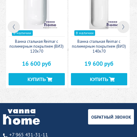
В наличии
В наличии
c
Ванна стальная Reimar с
Ванна стальная Reimar с
У
полимерным покрытием (ВИЗ)
полимерным покрытием (ВИЗ)
120x70
140x70
16 600 руб
19 600 руб
ОБРАТНЫЙ ЗВОНОК
+7 965 431-31-11