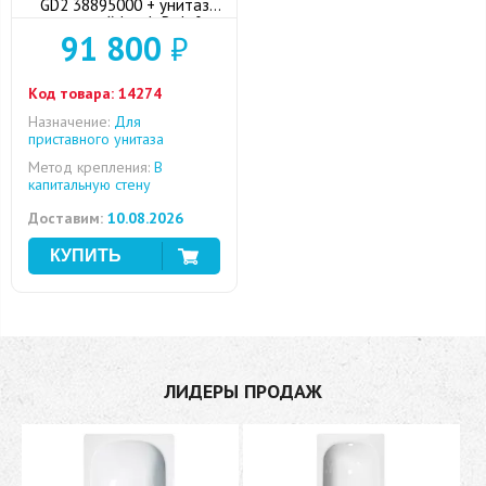
GD2 38895000 + унитаз
приставной Jacob Delafon
91 800
₽
Reve с сиденьем
микролифт + кнопкой
смыва (хром)
Код товара:
14274
Назначение:
Для
приставного унитаза
Метод крепления:
В
капитальную стену
Доставим:
10.08.2026
ЛИДЕРЫ ПРОДАЖ