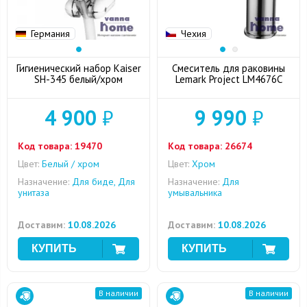
Германия
Чехия
Гигиенический набор Kaiser
Смеситель для раковины
SH-345 белый/хром
Lemark Project LM4676C
4 900
₽
9 990
₽
Код товара:
19470
Код товара:
26674
Цвет:
Белый / хром
Цвет:
Хром
Назначение:
Для биде, Для
Назначение:
Для
унитаза
умывальника
Доставим:
10.08.2026
Доставим:
10.08.2026
В наличии
В наличии