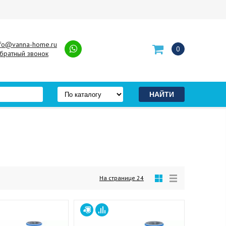
nfo@vanna-home.ru
0
братный звонок
На странице
24