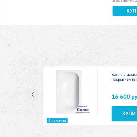
Доставим:
1
ic 150x70
Ванна стальн
покрытием (В
16 600 р
В наличии