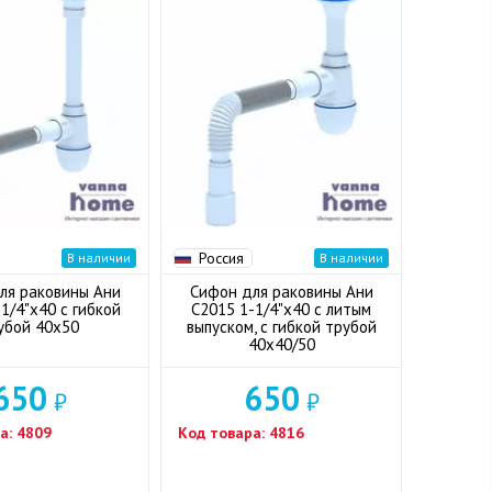
Россия
В наличии
В наличии
ля раковины Ани
Сифон для раковины Ани
1/4"x40 с гибкой
C2015 1-1/4"x40 с литым
убой 40x50
выпуском, с гибкой трубой
40x40/50
650
650
₽
₽
а:
4809
Код товара:
4816