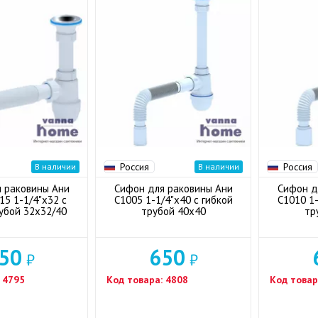
Россия
Россия
В наличии
В наличии
 раковины Ани
Сифон для раковины Ани
Сифон д
5 1-1/4"x32 с
С1005 1-1/4"x40 с гибкой
С1010 1-
убой 32x32/40
трубой 40x40
тр
50
650
₽
₽
4795
Код товара:
4808
Код товар