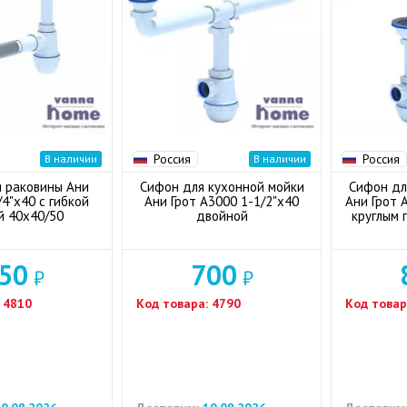
Россия
Россия
В наличии
В наличии
 раковины Ани
Сифон для кухонной мойки
Сифон дл
/4"x40 с гибкой
Ани Грот А3000 1-1/2"x40
Ани Грот 
й 40x40/50
двойной
круглым 
50
700
₽
₽
4810
Код товара:
4790
Код товар