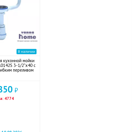
В наличии
я кухонной мойки
А0142S 3-1/2"x40 с
гибким переливом
850
₽
а:
4774