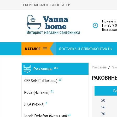
О КОМПАНИИ
ОТЗЫВЫ
СТАТЬИ
Приём и 
Пн-Вс 9:
Без вых
КАТАЛОГ
ДОСТАВКА И ОПЛАТА
КОНТАКТЫ
Раковины
/
Рак
Раковины
369
РАКОВИНЫ
23
CERSANIT (Польша)
Р
51
Roca (Испания)
50
8
JIKA (Чехия)
56
70
26
Jacob Delafon (Франция)