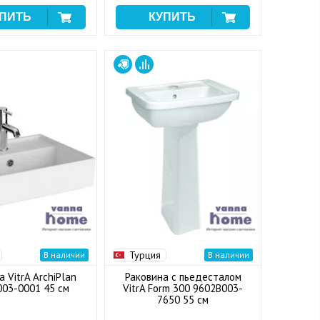
Турция
В наличии
В наличии
 VitrA ArchiPlan
Раковина с пьедесталом
03-0001 45 см
VitrA Form 300 9602B003-
7650 55 см