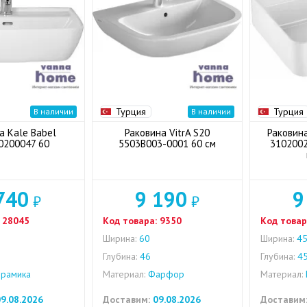
Турция
Турция
В наличии
В наличии
а Kale Babel
Раковина VitrA S20
Раковин
0200047 60
5503B003-0001 60 см
3102002
740
9 190
9
₽
₽
28045
Код товара:
9350
Код товар
Ширина:
60
Ширина:
4
Глубина:
46
Глубина:
4
рамика
Материал:
Фарфор
Материал:
9.08.2026
Доставим:
09.08.2026
Доставим