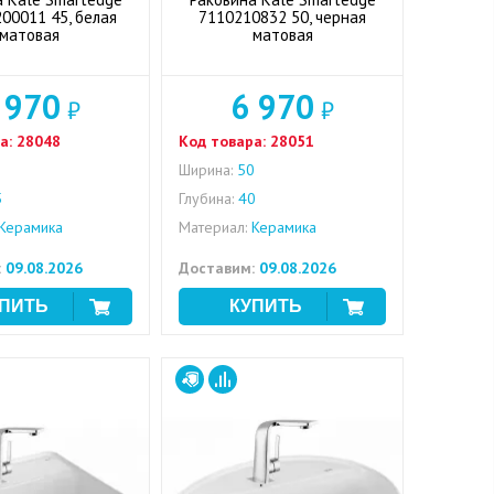
00011 45, белая
7110210832 50, черная
матовая
матовая
 970
6 970
₽
₽
а:
28048
Код товара:
28051
5
Ширина:
50
5
Глубина:
40
Керамика
Материал:
Керамика
:
09.08.2026
Доставим:
09.08.2026