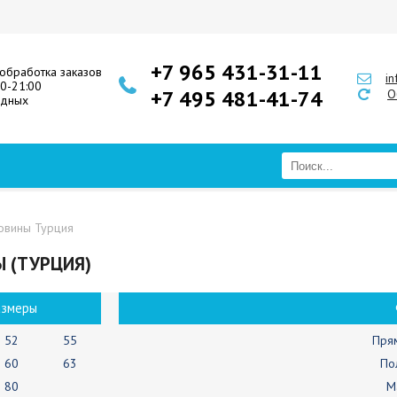
+7 965 431-31-11
обработка заказов
i
00-21:00
+7 495 481-41-74
О
одных
овины Турция
 (ТУРЦИЯ)
азмеры
52
55
Пря
60
63
По
80
М