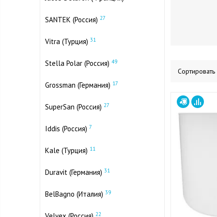
27
SANTEK (Россия)
31
Vitra (Турция)
49
Stella Polar (Россия)
Сортировать
17
Grossman (Германия)
27
SuperSan (Россия)
7
Iddis (Россия)
11
Kale (Турция)
31
Duravit (Германия)
39
BelBagno (Италия)
22
Velvex (Россия)