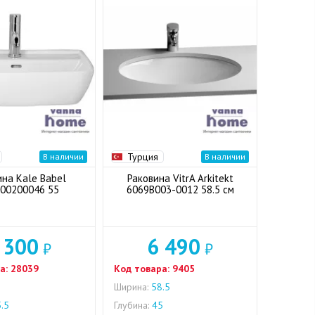
Турция
В наличии
В наличии
ина Kale Babel
Раковина VitrA Arkitekt
00200046 55
6069B003-0012 58.5 см
 300
6 490
₽
₽
а:
28039
Код товара:
9405
5
Ширина:
58.5
.5
Глубина:
45