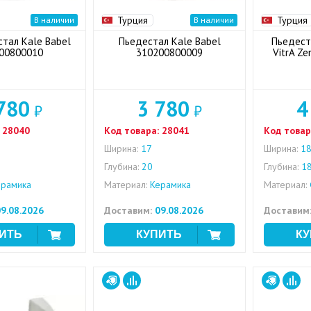
Турция
Турция
В наличии
В наличии
тал Kale Babel
Пьедестал Kale Babel
Пьедест
00800010
310200800009
VitrA Z
780
3 780
4
₽
₽
28040
Код товара:
28041
Код товар
Ширина:
17
Ширина:
1
Глубина:
20
Глубина:
1
рамика
Материал:
Керамика
Материал:
9.08.2026
Доставим:
09.08.2026
Доставим