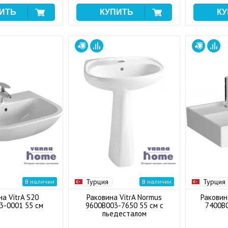
Турция
Турция
В наличии
В наличии
на VitrA S20
Раковина VitrA Normus
Раковина
3-0001 55 см
9600B003-7650 55 см c
7400B0
пьедесталом