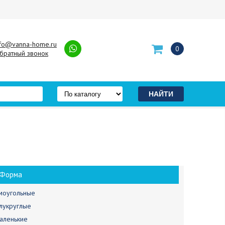
nfo@vanna-home.ru
0
братный звонок
Форма
моугольные
лукруглые
аленькие