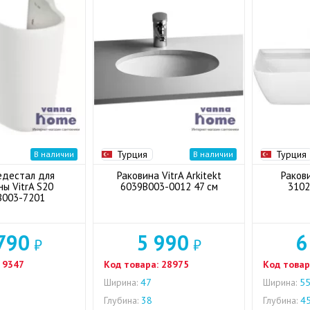
Турция
Турция
В наличии
В наличии
едестал для
Раковина VitrA Arkitekt
Раков
ы VitrA S20
6039B003-0012 47 см
3102
B003-7201
790
5 990
6
₽
₽
9347
Код товара:
28975
Код товар
Ширина:
47
Ширина:
5
Глубина:
38
Глубина:
45