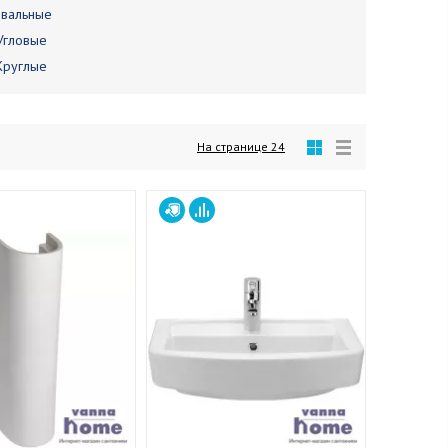
вальные
Угловые
Круглые
На странице
24