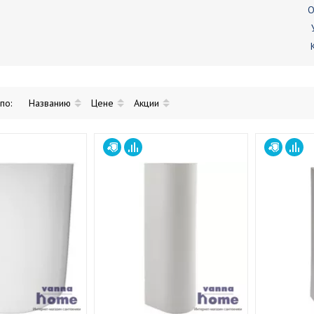
О
 по:
Названию
Цене
Акции