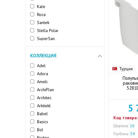
Kale
Roca
Santek
Stella Polar
SuperSan
Velvex
Vitra
КОЛЛЕКЦИЯ
Adel
Турция
Adora
Полупь
Ameli
раковин
5281
ArchiPlan
Architec
5 
Arkitekt
Babel
Код товара:
Basics
Ширина:
16
Bol
Глубина:
34
Bridge