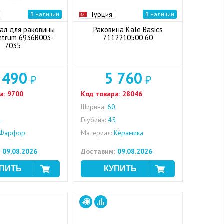
Турция
В наличии
В наличии
ал для раковины
Раковина Kale Basics
entrum 6936B003-
7112210500 60
7035
 490
5 760
₽
₽
а:
9700
Код товара:
28046
8
Ширина:
60
8
Глубина:
45
Фарфор
Материал:
Керамика
:
09.08.2026
Доставим:
09.08.2026