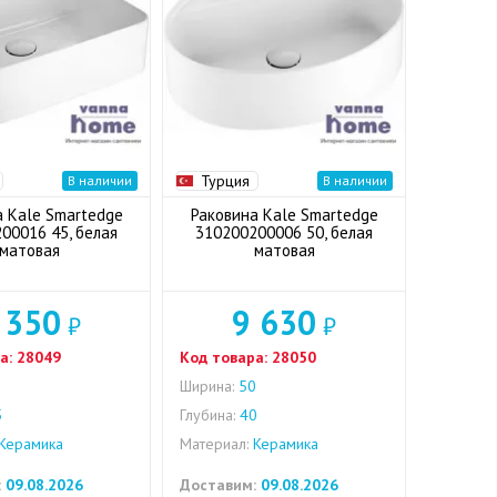
Турция
В наличии
В наличии
а Kale Smartedge
Раковина Kale Smartedge
00016 45, белая
310200200006 50, белая
матовая
матовая
 350
9 630
₽
₽
а:
28049
Код товара:
28050
5
Ширина:
50
5
Глубина:
40
Керамика
Материал:
Керамика
:
09.08.2026
Доставим:
09.08.2026