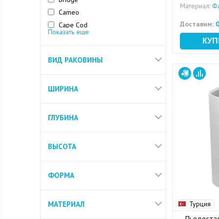
Материал:
Ф
Cameo
Доставим:
0
Cape Cod
Показать еще
Carina
Cloud
ВИД РАКОВИНЫ
Colour
ШИРИНА
ГЛУБИНА
ВЫСОТА
ФОРМА
МАТЕРИАЛ
Турция
Пьедестал