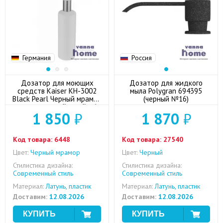
Германия
Россия
Дозатор для моющих
Дозатор для жидкого
средств Kaiser KH-3002
мыла Polygran 694395
Black Pearl Черный мрамор
(черный №16)
встраиваемый в мойку/
1 850
₽
1 870
₽
столешницу
Код товара:
6448
Код товара:
27540
Цвет:
Черный мрамор
Цвет:
Черный
Стилистика дизайна:
Стилистика дизайна:
Современный стиль
Современный стиль
Материал:
Латунь, пластик
Материал:
Латунь, пластик
Доставим:
12.08.2026
Доставим:
12.08.2026