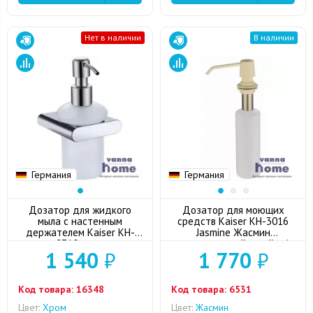
Нет в наличии
В наличии
Германия
Германия
Дозатор для жидкого
Дозатор для моющих
мыла с настенным
средств Kaiser KH-3016
держателем Kaiser KH-
Jasmine Жасмин
2710 хром
встраиваемый в мойку/
1 540
₽
1 770
₽
столешницу
Код товара:
16348
Код товара:
6531
Цвет:
Хром
Цвет:
Жасмин