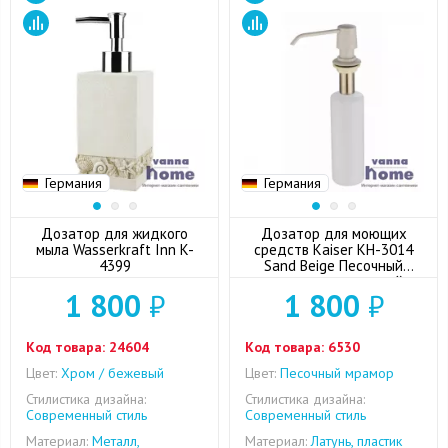
Германия
Германия
Дозатор для жидкого
Дозатор для моющих
мыла Wasserkraft Inn K-
средств Kaiser KH-3014
4399
Sand Beige Песочный
мрамор встраиваемый в
1 800
₽
1 800
₽
мойку/столешницу
Код товара:
24604
Код товара:
6530
Цвет:
Хром / бежевый
Цвет:
Песочный мрамор
Стилистика дизайна:
Стилистика дизайна:
Современный стиль
Современный стиль
Материал:
Металл,
Материал:
Латунь, пластик