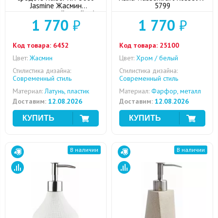
Jasmine Жасмин
5799
встраиваемый в мойку/
1 770
₽
1 770
₽
столешницу
Код товара:
6452
Код товара:
25100
Цвет:
Жасмин
Цвет:
Хром / белый
Стилистика дизайна:
Стилистика дизайна:
Современный стиль
Современный стиль
Материал:
Латунь, пластик
Материал:
Фарфор, металл
Доставим:
12.08.2026
Доставим:
12.08.2026
В наличии
В наличии