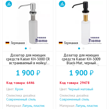
Германия
Германия
Дозатор для моющих
Дозатор для моющих
средств Kaiser KH-3000 CR
средств Kaiser KH-3009
встраиваемый в мойку/
Black-Mat, черный
столешницу
матовый, встраиваемый в
1 900
₽
1 900
₽
мойку/столешницу
Код товара:
6446
Код товара:
29478
Цвет:
Хром
Цвет:
Черный матовый
Стилистика дизайна:
Стилистика дизайна:
Современный стиль
Современный стиль
Материал:
Латунь, пластик
Материал:
Латунь, пластик