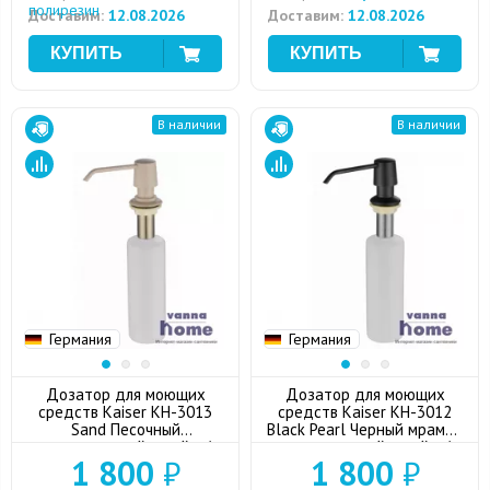
полирезин
Доставим:
12.08.2026
Доставим:
12.08.2026
В наличии
В наличии
Германия
Германия
Дозатор для моющих
Дозатор для моющих
средств Kaiser KH-3013
средств Kaiser KH-3012
Sand Песочный
Black Pearl Черный мрамор
встраиваемый в мойку/
встраиваемый в мойку/
1 800
₽
1 800
₽
столешницу
столешницу