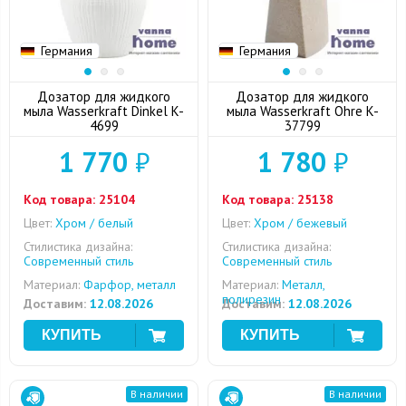
Германия
Германия
Дозатор для жидкого
Дозатор для жидкого
мыла Wasserkraft Dinkel K-
мыла Wasserkraft Ohre K-
4699
37799
1 770
₽
1 780
₽
Код товара:
25104
Код товара:
25138
Цвет:
Хром / белый
Цвет:
Хром / бежевый
Стилистика дизайна:
Стилистика дизайна:
Современный стиль
Современный стиль
Материал:
Фарфор, металл
Материал:
Металл,
полирезин
Доставим:
12.08.2026
Доставим:
12.08.2026
В наличии
В наличии