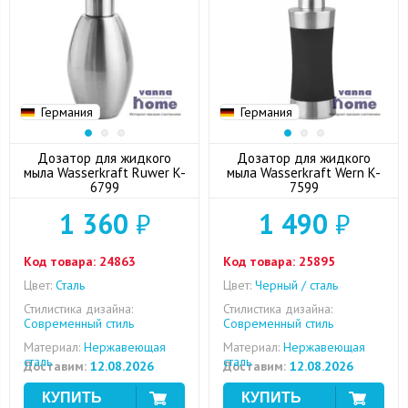
Германия
Германия
Дозатор для жидкого
Дозатор для жидкого
мыла Wasserkraft Ruwer K-
мыла Wasserkraft Wern K-
6799
7599
1 360
₽
1 490
₽
Код товара:
24863
Код товара:
25895
Цвет:
Сталь
Цвет:
Черный / сталь
Стилистика дизайна:
Стилистика дизайна:
Современный стиль
Современный стиль
Материал:
Нержавеющая
Материал:
Нержавеющая
сталь
сталь
Доставим:
12.08.2026
Доставим:
12.08.2026