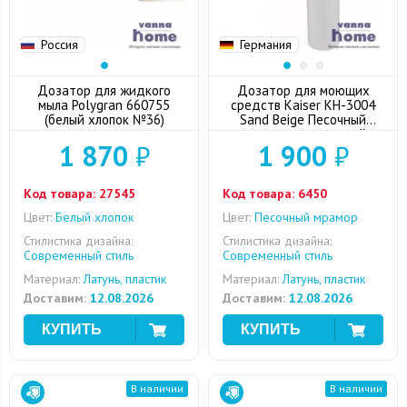
Россия
Германия
Дозатор для жидкого
Дозатор для моющих
мыла Polygran 660755
средств Kaiser KH-3004
(белый хлопок №36)
Sand Beige Песочный
мрамор встраиваемый в
1 870
₽
1 900
₽
мойку/столешницу
Код товара:
27545
Код товара:
6450
Цвет:
Белый хлопок
Цвет:
Песочный мрамор
Стилистика дизайна:
Стилистика дизайна:
Современный стиль
Современный стиль
Материал:
Латунь, пластик
Материал:
Латунь, пластик
Доставим:
12.08.2026
Доставим:
12.08.2026
В наличии
В наличии