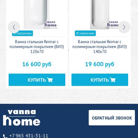
В наличии
В наличии
c
Ванна стальная Reimar с
Ванна стальная Reimar с
У
полимерным покрытием (ВИЗ)
полимерным покрытием (ВИЗ)
120x70
140x70
16 600 руб
19 600 руб
ОБРАТНЫЙ ЗВОНОК
+7 965 431-31-11