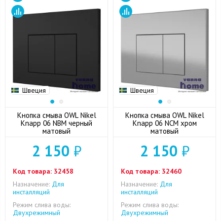
Швеция
Швеция
Кнопка смыва OWL Nikel
Кнопка смыва OWL Nikel
Knapp 06 NBM черный
Knapp 06 NCM хром
матовый
матовый
2 150
₽
2 150
₽
Код товара:
32458
Код товара:
32460
Назначение:
Для
Назначение:
Для
инсталляций
инсталляций
Режим слива воды:
Режим слива воды:
Двухрежимный
Двухрежимный