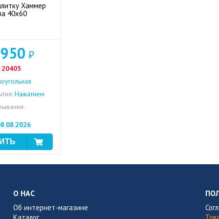
плитку Хаммер
ва 40x60
 950
₽
20405
оугольная
тия:
Нажатием
рывания:
8.08.2026
О НАС
ПО
Об интернет-магазине
Сог
Каталог
Тов