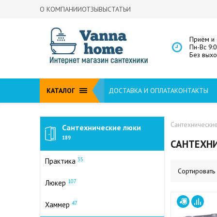
О КОМПАНИИ
ОТЗЫВЫ
СТАТЬИ
Приём и 
Пн-Вс 9:
Без вых
КАТАЛОГ
ДОСТАВКА И ОПЛАТА
КОНТАКТЫ
Сантехнически
Сантехнические люки
189
САНТЕХН
35
Практика
Сортировать
107
Люкер
47
Хаммер