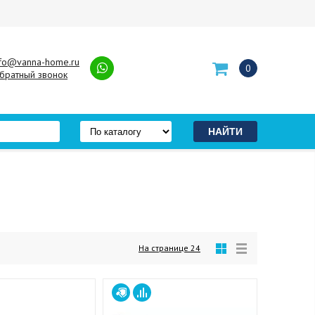
nfo@vanna-home.ru
0
братный звонок
На странице
24