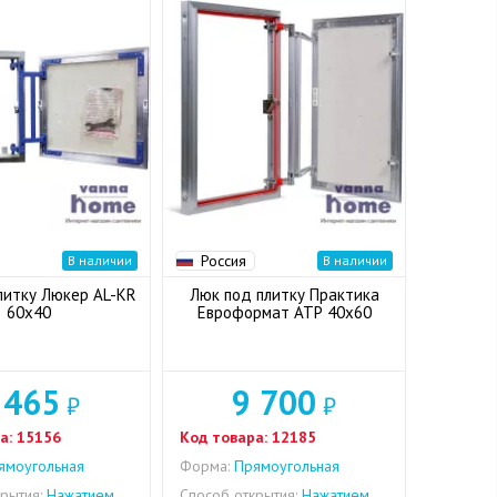
Россия
В наличии
В наличии
литку Люкер AL-KR
Люк под плитку Практика
60x40
Евроформат АТР 40x60
 465
9 700
₽
₽
а:
15156
Код товара:
12185
моугольная
Форма:
Прямоугольная
рытия:
Нажатием
Способ открытия:
Нажатием