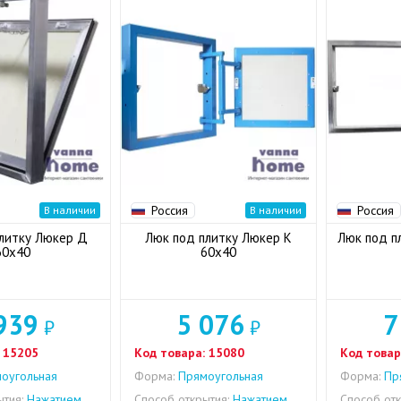
Россия
Россия
В наличии
В наличии
литку Люкер Д
Люк под плитку Люкер К
Люк под п
60x40
60x40
939
5 076
7
₽
₽
15205
Код товара:
15080
Код товар
оугольная
Форма:
Прямоугольная
Форма:
Пря
тия:
Нажатием
Способ открытия:
Нажатием
Способ отк