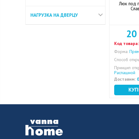
Люк под 
Сла
НАГРУЗКА НА ДВЕРЦУ
20
Код товара:
Форма:
Прям
Способ откры
Принцип отк
Распашной
Доставим:
0