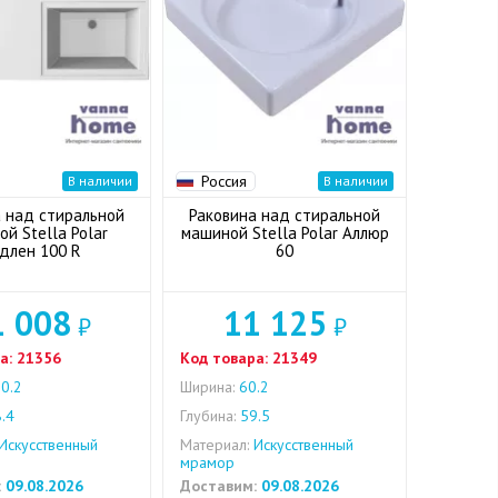
Россия
В наличии
В наличии
 над стиральной
Раковина над стиральной
й Stella Polar
машиной Stella Polar Аллюр
длен 100 R
60
1 008
11 125
₽
₽
а:
21356
Код товара:
21349
0.2
Ширина:
60.2
.4
Глубина:
59.5
Искусственный
Материал:
Искусственный
мрамор
:
09.08.2026
Доставим:
09.08.2026