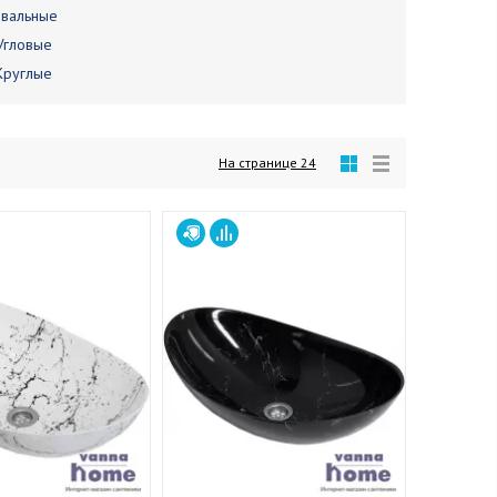
вальные
Угловые
Круглые
На странице
24