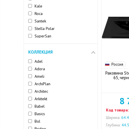
Kale
Roca
Santek
Stella Polar
SuperSan
Velvex
Vitra
КОЛЛЕКЦИЯ
Adel
Россия
Adora
Раковина St
Ameli
65, чер
ArchiPlan
Architec
8 
Arkitekt
Babel
Код товара:
Basics
Ширина:
64.4
Bol
Глубина:
44.
Bridge