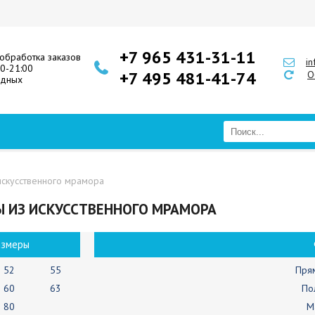
+7 965 431-31-11
обработка заказов
i
00-21:00
+7 495 481-41-74
О
одных
искусственного мрамора
 ИЗ ИСКУССТВЕННОГО МРАМОРА
азмеры
52
55
Пря
60
63
По
80
М