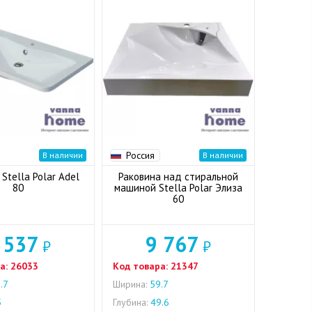
Россия
В наличии
В наличии
Stella Polar Adel
Раковина над стиральной
80
машиной Stella Polar Элиза
60
 537
9 767
₽
₽
а:
26033
Код товара:
21347
.7
Ширина:
59.7
5
Глубина:
49.6