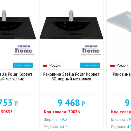
Россия
Россия
В наличии
В наличии
ella Polar Корвет
Раковина Stella Polar Корвет
Раковина 
ный металлик
80, черный металлик
753
9 468
9
₽
₽
30835
Код товара:
30836
Код товар
Ширина:
79.3
Ширина:
79
5
Глубина:
44.5
Глубина:
4