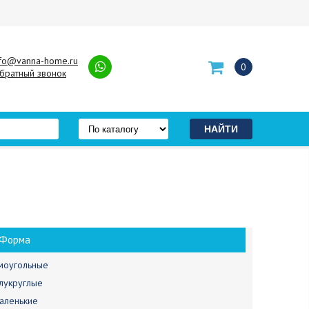
nfo@vanna-home.ru
0
братный звонок
Форма
моугольные
лукруглые
аленькие