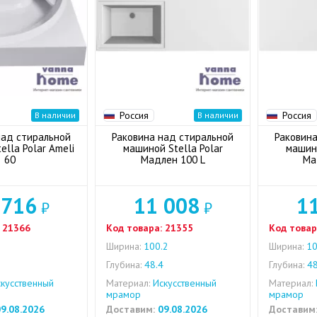
Россия
Россия
В наличии
В наличии
над стиральной
Раковина над стиральной
Раковина
ella Polar Ameli
машиной Stella Polar
машино
60
Мадлен 100 L
Ма
 716
11 008
1
₽
₽
21366
Код товара:
21355
Код товар
Ширина:
100.2
Ширина:
10
8
Глубина:
48.4
Глубина:
48
кусственный
Материал:
Искусственный
Материал:
мрамор
мрамор
9.08.2026
Доставим:
09.08.2026
Доставим