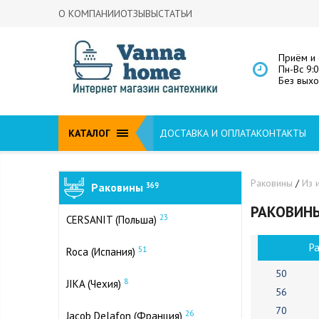
О КОМПАНИИ
ОТЗЫВЫ
СТАТЬИ
Приём и 
Пн-Вс 9:
Без вых
КАТАЛОГ
ДОСТАВКА И ОПЛАТА
КОНТАКТЫ
Раковины
/
Из 
Раковины
369
РАКОВИНЫ
23
CERSANIT (Польша)
Р
51
Roca (Испания)
50
8
JIKA (Чехия)
56
70
26
Jacob Delafon (Франция)