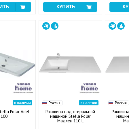
Россия
Россия
В наличии
В наличии
tella Polar Adel
Раковина над стиральной
Раковина
100
машиной Stella Polar
машино
Мадлен 110 L
Ма