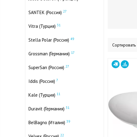
27
SANTEK (Россия)
31
Vitra (Турция)
49
Stella Polar (Россия)
Сортировать
17
Grossman (Германия)
27
SuperSan (Россия)
7
Iddis (Россия)
11
Kale (Турция)
31
Duravit (Германия)
39
BelBagno (Италия)
22
Velvex (Россия)