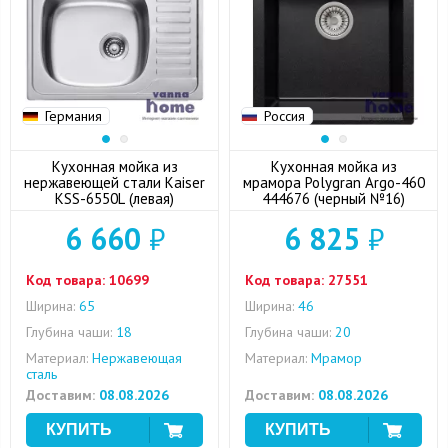
Германия
Россия
Кухонная мойка из
Кухонная мойка из
нержавеющей стали Kaiser
мрамора Polygran Argo-460
KSS-6550L (левая)
444676 (черный №16)
6 660
₽
6 825
₽
Код товара:
10699
Код товара:
27551
Ширина:
65
Ширина:
46
Глубина чаши:
18
Глубина чаши:
20
Материал:
Нержавеющая
Материал:
Мрамор
сталь
Доставим:
08.08.2026
Доставим:
08.08.2026