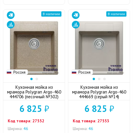
В наличии
В наличии
Россия
Россия
Кухонная мойка из
Кухонная мойка из
мрамора Polygran Argo-460
мрамора Polygran Argo-460
444706 (песочный №302)
444669 (серый №14)
6 825
₽
6 825
₽
Код товара:
27552
Код товара:
27553
Ширина:
46
Ширина:
46