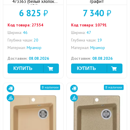
473363 (белый хлопок
графит
№36)
6 825
₽
7 340
₽
Код товара:
27554
Код товара:
10791
Ширина:
46
Ширина:
47
Глубина чаши:
20
Глубина чаши:
19
Материал:
Мрамор
Материал:
Мрамор
Доставим:
08.08.2026
Доставим:
08.08.2026
В наличии
В наличии