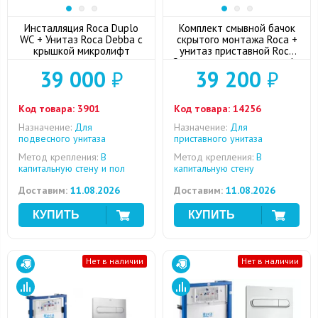
Инсталляция Roca Duplo
Комплект смывной бачок
WC + Унитаз Roca Debba с
скрытого монтажа Roca +
крышкой микролифт
унитаз приставной Roca
Gap с сиденьем микролифт
39 000
₽
39 200
₽
+ кнопка смыва (хром)
Код товара:
3901
Код товара:
14256
Назначение:
Для
Назначение:
Для
подвесного унитаза
приставного унитаза
Метод крепления:
В
Метод крепления:
В
капитальную стену и пол
капитальную стену
Доставим:
11.08.2026
Доставим:
11.08.2026
Нет в наличии
Нет в наличии