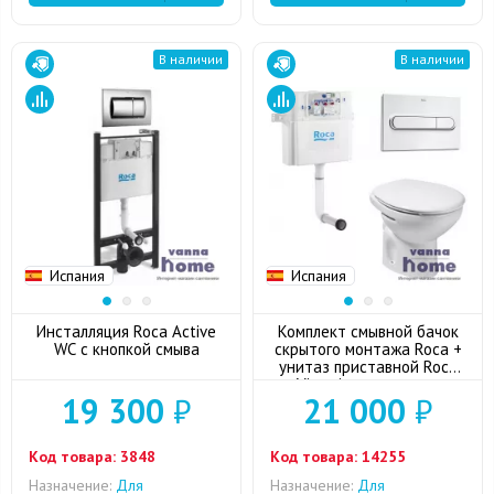
В наличии
В наличии
Испания
Испания
Инсталляция Roca Active
Комплект смывной бачок
WC с кнопкой смыва
скрытого монтажа Roca +
унитаз приставной Roca
Victoria с сиденьем
19 300
₽
21 000
₽
микролифт + кнопка смыва
(хром)
Код товара:
3848
Код товара:
14255
Назначение:
Для
Назначение:
Для