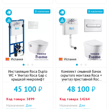
В наличии
В наличии
Испания
Испания
Инсталляция Roca Duplo
Комплект смывной бачок
WC + Унитаз Roca Gap с
скрытого монтажа Roca +
крышкой микролифт
унитаз приставной Roca
Meridian-N с сиденьем
45 100
₽
48 100
₽
микролифт + кнопка смыва
(хром)
Код товара:
3899
Код товара:
14264
Назначение:
Для
Назначение:
Для