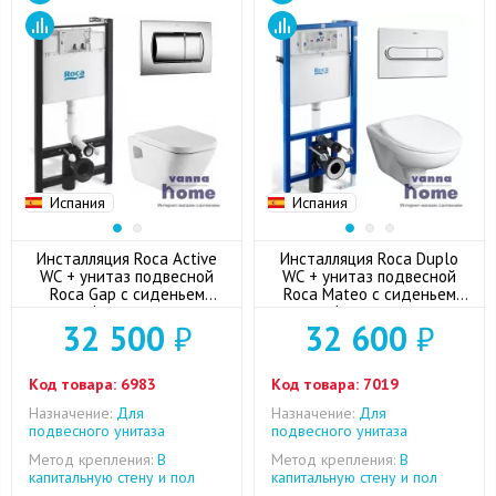
Испания
Испания
Инсталляция Roca Active
Инсталляция Roca Duplo
WC + унитаз подвесной
WC + унитаз подвесной
Roca Gap с сиденьем
Roca Mateo с сиденьем
микролифт + кнопка смыва
микролифт + кнопка смыва
32 500
₽
32 600
₽
Код товара:
6983
Код товара:
7019
Назначение:
Для
Назначение:
Для
подвесного унитаза
подвесного унитаза
Метод крепления:
В
Метод крепления:
В
капитальную стену и пол
капитальную стену и пол