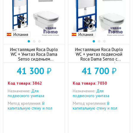
Испания
Испания
Инсталляция Roca Duplo
Инсталляция Roca Duplo
WC + Унитаз Roca Dama
WC + унитаз подвесной
Senso сиденьем
Roca Dama Senso с
дюропласт
сиденьем микролифт +
41 300
₽
41 700
₽
кнопка смыва
Код товара:
3862
Код товара:
7030
Назначение:
Для
Назначение:
Для
подвесного унитаза
подвесного унитаза
Метод крепления:
В
Метод крепления:
В
капитальную стену и пол
капитальную стену и пол