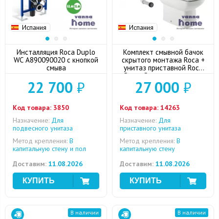
Испания
Испания
Инсталляция Roca Duplo
Комплект смывной бачок
WC А890090020 с кнопкой
скрытого монтажа Roca +
смыва
унитаз приставной Roca
Dama Senso с сиденьем
22 700
₽
27 000
₽
микролифт + кнопка смыва
(хром)
Код товара:
3850
Код товара:
14263
Назначение:
Для
Назначение:
Для
подвесного унитаза
приставного унитаза
Метод крепления:
В
Метод крепления:
В
капитальную стену и пол
капитальную стену
Доставим:
11.08.2026
Доставим:
11.08.2026
В наличии
В наличии