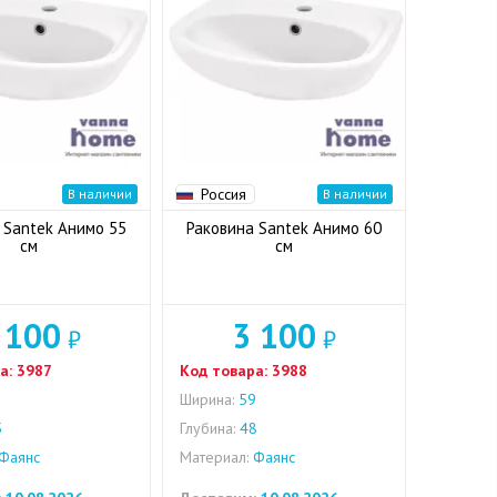
Россия
В наличии
В наличии
 Santek Анимо 55
Раковина Santek Анимо 60
см
см
 100
3 100
₽
₽
а:
3987
Код товара:
3988
5
Ширина:
59
5
Глубина:
48
Фаянс
Материал:
Фаянс