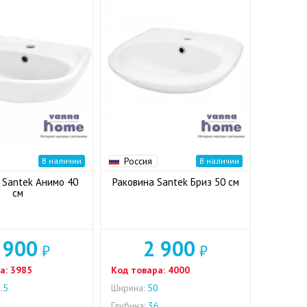
Россия
В наличии
В наличии
 Santek Анимо 40
Раковина Santek Бриз 50 см
см
 900
2 900
₽
₽
а:
3985
Код товара:
4000
.5
Ширина:
50
1
Глубина:
36