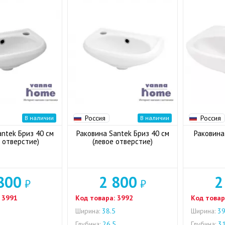
Россия
Россия
В наличии
В наличии
ntek Бриз 40 см
Раковина Santek Бриз 40 см
Раковина
 отверстие)
(левое отверстие)
800
2 800
2
₽
₽
3991
Код товара:
3992
Код товар
Ширина:
38.5
Ширина:
39
Глубина:
26.5
Глубина:
3