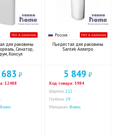
Россия
Нет в наличии
Нет в наличии
ал для раковины
Пьедестал для раковины
ореаль, Сенатор,
Santek Аллегро
рум, Консул
 683
5 849
₽
₽
а:
12488
Код товара:
3984
0
Ширина:
212
6
Глубина:
19
Фаянс
Материал:
Фаянс