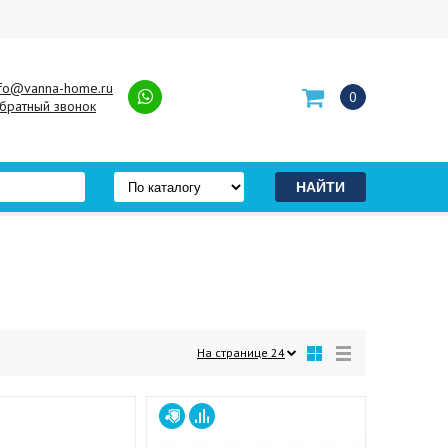
nfo@vanna-home.ru
0
братный звонок
На странице
24