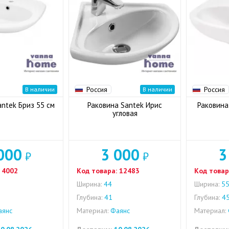
Россия
Россия
В наличии
В наличии
ntek Бриз 55 см
Раковина Santek Ирис
Раковина
угловая
000
3 000
3
₽
₽
4002
Код товара:
12483
Код товар
Ширина:
44
Ширина:
5
5
Глубина:
41
Глубина:
4
янс
Материал:
Фаянс
Материал: