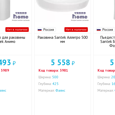
Россия
Россия
Нет в наличии
Нет в наличии
 для раковины
Раковина Santek Аллегро 500
Пьедест
ek Анимо
мм
Santek Б
Фо
493
5 558
5
₽
₽
3989
Код товара:
3981
Код товар
Ширина:
500
Ширина:
2
Глубина:
425
Глубина:
1
янс
Материал:
Фаянс
Материал: