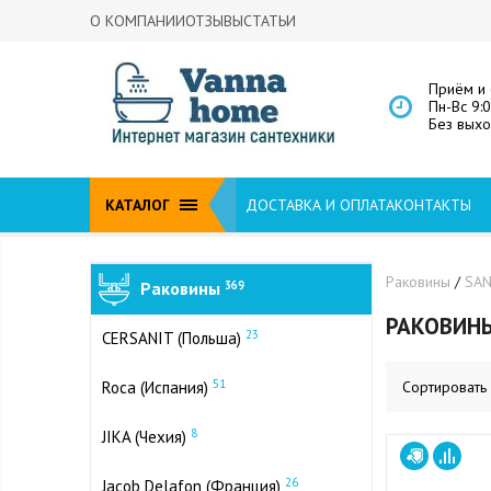
О КОМПАНИИ
ОТЗЫВЫ
СТАТЬИ
Приём и 
Пн-Вс 9:
Без вых
КАТАЛОГ
ДОСТАВКА И ОПЛАТА
КОНТАКТЫ
Раковины
/
SAN
Раковины
369
РАКОВИНЫ
23
CERSANIT (Польша)
51
Roca (Испания)
Сортировать
8
JIKA (Чехия)
26
Jacob Delafon (Франция)