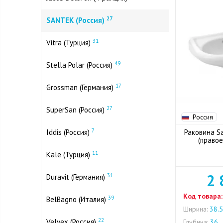
27
SANTEK (Россия)
31
Vitra (Турция)
49
Stella Polar (Россия)
17
Grossman (Германия)
27
SuperSan (Россия)
Россия
7
Iddis (Россия)
Раковина Sa
(правое
11
Kale (Турция)
2 
31
Duravit (Германия)
Код товара:
39
BelBagno (Италия)
Ширина:
38.5
22
Velvex (Россия)
Глубина:
36