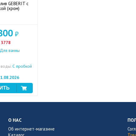
лив GEBERIT с
ой (хром)
800
₽
3778
Для ванны
 воды:
С пробкой
1.08.2026
О НАС
ПО
Об интернет-магазине
Сог
Каталог
Тов