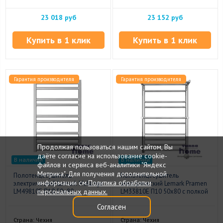
23 018 руб
23 152 руб
Купить в 1 клик
Купить в 1 клик
Гарантия производителя
Гарантия производителя
Продолжая пользоваться нашим сайтом, Вы
даёте согласие на использование cookie-
В наличии
В наличии
файлов и сервиса веб-аналитики "Яндекс
Метрика". Для получения дополнительной
Полотенцесушитель
Полотенцесушитель
информации см.
Политика обработки
электрический Lemark Melange
электрический Lemark Pramen
персональных данных.
LM49810E П10 50x80
LM33810E П10 50x80 с полкой
Согласен
Страна: Чехия
Страна: Чехия