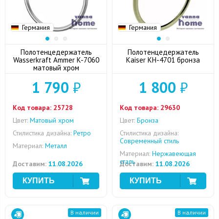
Германия
Германия
Полотенцедержатель
Полотенцедержатель
Wasserkraft Ammer K-7060
Kaiser KH-4701 бронза
матовый хром
1 790
₽
1 800
₽
Код товара:
25728
Код товара:
29630
Цвет:
Матовый хром
Цвет:
Бронза
Стилистика дизайна:
Ретро
Стилистика дизайна:
Современный стиль
Материал:
Металл
Материал:
Нержавеющая
сталь
Доставим:
11.08.2026
Доставим:
11.08.2026
В наличии
В наличии