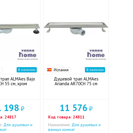
я
Испания
В наличии
В наличии
трап ALMAes Bajo
Душевой трап ALMAes
H 55 см, хром
Arianda AR70CH 75 см
1 198
11 576
₽
₽
а:
24817
Код товара:
24811
е:
Для душевых и
Назначение:
Для душевых и
мнат
ванных комнат