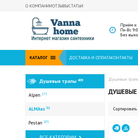
О КОМПАНИИ
ОТЗЫВЫ
СТАТЬИ
Приём и 
Пн-Вс 9:
Без вых
КАТАЛОГ
ДОСТАВКА И ОПЛАТА
КОНТАКТЫ
Душевые трап
Душевые трапы
409
ДУШЕВЫЕ
273
Alpen
31
ALMAes
Сортировать
105
Pestan
ВСЕ КАТЕГОРИИ