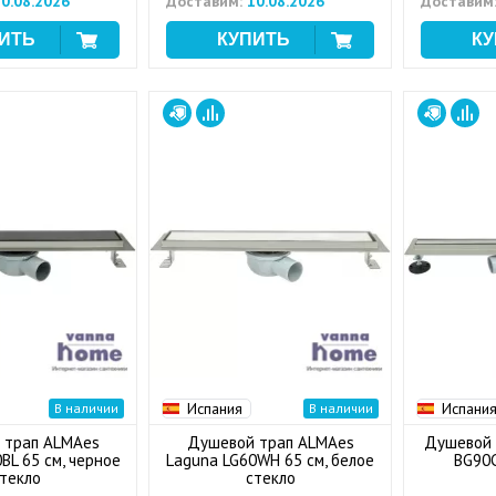
0.08.2026
Доставим:
10.08.2026
Доставим
Испания
Испани
В наличии
В наличии
 трап ALMAes
Душевой трап ALMAes
Душевой 
BL 65 см, черное
Laguna LG60WH 65 см, белое
BG90C
текло
стекло