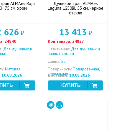
трап ALMAes Bajo
Душевой трап ALMAes
H 75 см, хром
Laguna LG50BL 55 см, черное
стекло
2 626
13 413
₽
₽
а:
24840
Код товара:
24827
е:
Для душевых и
Назначение:
Для душевых и
мнат
ванных комнат
Длина:
55
ь:
Матовая
Поверхность:
Полированная,
зеркальная
:
10.08.2026
Доставим:
10.08.2026