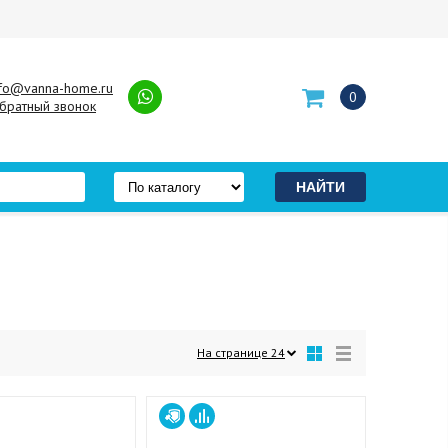
nfo@vanna-home.ru
0
братный звонок
На странице
24