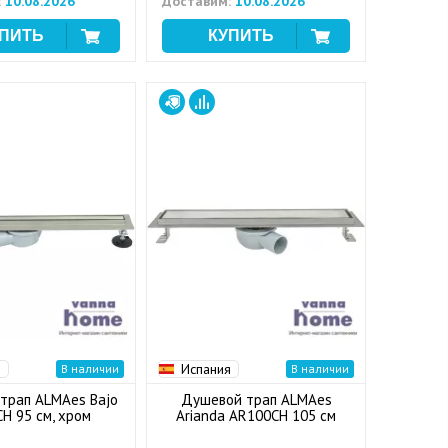
:
10.08.2026
Доставим:
10.08.2026
я
Испания
В наличии
В наличии
трап ALMAes Bajo
Душевой трап ALMAes
H 95 см, хром
Arianda AR100CH 105 см