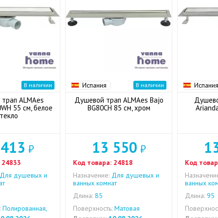
Испания
Испани
В наличии
В наличии
 трап ALMAes
Душевой трап ALMAes Bajo
Душево
WH 55 см, белое
BG80CH 85 см, хром
Ariand
текло
 413
13 550
1
₽
₽
24833
Код товара:
24818
Код товар
Для душевых и
Назначение:
Для душевых и
Назначени
ат
ванных комнат
ванных ко
Длина:
85
Длина:
95
:
Полированная,
Поверхность:
Матовая
Поверхност