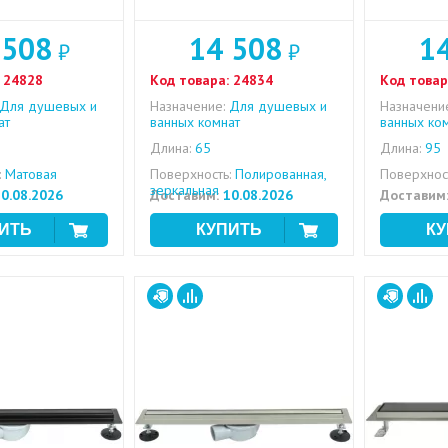
 508
14 508
1
₽
₽
24828
Код товара:
24834
Код товар
Для душевых и
Назначение:
Для душевых и
Назначени
ат
ванных комнат
ванных ко
Длина:
65
Длина:
95
:
Матовая
Поверхность:
Полированная,
Поверхност
зеркальная
0.08.2026
Доставим:
10.08.2026
Доставим