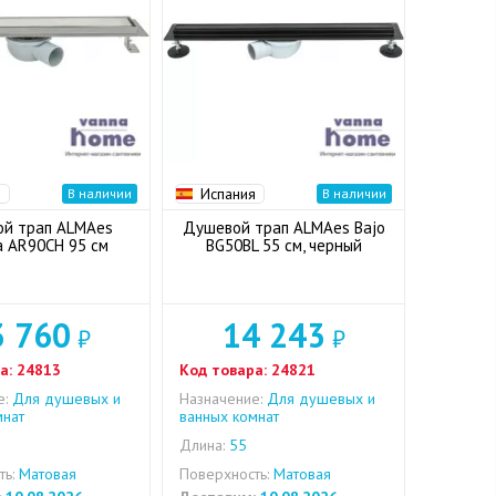
я
Испания
В наличии
В наличии
й трап ALMAes
Душевой трап ALMAes Bajo
a AR90CH 95 см
BG50BL 55 см, черный
3 760
14 243
₽
₽
а:
24813
Код товара:
24821
е:
Для душевых и
Назначение:
Для душевых и
мнат
ванных комнат
Длина:
55
ь:
Матовая
Поверхность:
Матовая