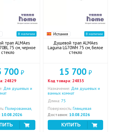
я
Испания
В наличии
В наличии
й трап ALMAes
Душевой трап ALMAes
70BL 75 см, черное
Laguna LG70WH 75 см, белое
стекло
стекло
5 700
15 700
₽
₽
а:
24829
Код товара:
24835
е:
Для душевых и
Назначение:
Для душевых и
мнат
ванных комнат
Длина:
75
ь:
Полированная,
Поверхность:
Глянцевая
я
:
10.08.2026
Доставим:
10.08.2026