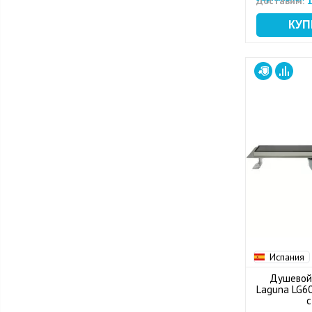
Доставим:
1
Испания
Душевой
Laguna LG60
с