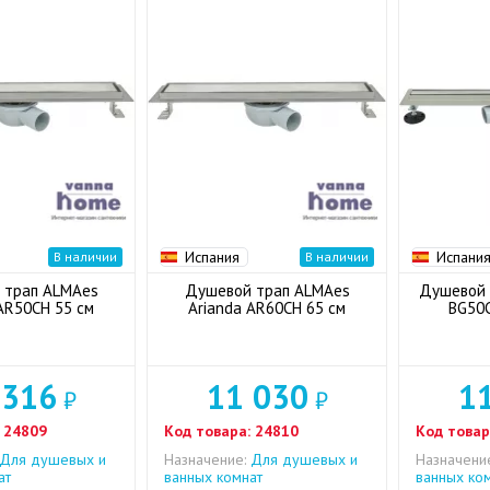
Испания
Испани
В наличии
В наличии
 трап ALMAes
Душевой трап ALMAes
Душевой 
AR50CH 55 см
Arianda AR60CH 65 см
BG50C
 316
11 030
1
₽
₽
24809
Код товара:
24810
Код товар
Для душевых и
Назначение:
Для душевых и
Назначени
ат
ванных комнат
ванных ко