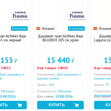
Испания
Испани
В наличии
В наличии
ап ALMAes Bajo
Душевой трап ALMAes Bajo
Душево
5 см, черный
BG100CH 105 см, хром
Laguna LG
 153
15 440
1
₽
₽
24822
Код товара:
24820
Код товар
Для душевых и
Назначение:
Для душевых и
Назначени
ат
ванных комнат
ванных ко
Длина:
105
Длина:
75
:
Матовая
Поверхность:
Матовая
Поверхност
зеркальна
0.08.2026
Доставим:
10.08.2026
Доставим