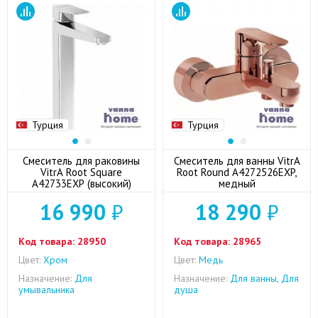
Турция
Турция
Смеситель для раковины
Смеситель для ванны VitrA
VitrA Root Square
Root Round A4272526EXP,
A42733EXP (высокий)
медный
16 990
₽
18 290
₽
Код товара:
28950
Код товара:
28965
Цвет:
Хром
Цвет:
Медь
Назначение:
Для
Назначение:
Для ванны, Для
умывальника
душа