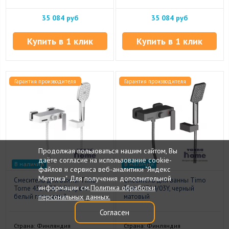
35 084 руб
35 084 руб
Купить в 1 клик
Купить в 1 клик
Гарантия производителя
Гарантия производителя
Продолжая пользоваться нашим сайтом, Вы
даёте согласие на использование cookie-
В наличии
В наличии
файлов и сервиса веб-аналитики "Яндекс
Метрика". Для получения дополнительной
Смеситель для ванны Timo
Смеситель для ванны Timo
информации см.
Политика обработки
Torne 4314/00-16Y, хром-
Torne 4314/03Y, черный
персональных данных.
белый глянцевый
матовый
Согласен
Страна: Финляндия
Страна: Финляндия