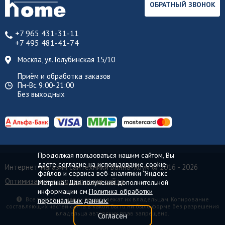
ОБРАТНЫЙ ЗВОНОК
+7 965 431-31-11
+7 495 481-41-74
Москва, ул. Голубинская 15/10
Приём и обработка заказов
Пн-Вс 9:00-21:00
Без выходных
Продолжая пользоваться нашим сайтом, Вы
даёте согласие на использование cookie-
Интернет-магазин сантехники Ванна-Хоум
© 2016 - 2026
файлов и сервиса веб-аналитики "Яндекс
Оптимизация и продвижение сайта
Метрика". Для получения дополнительной
информации см.
Политика обработки
Все торговые марки принадлежат их владельцам. Копирование
персональных данных.
составляющих частей сайта в какой бы то ни было форме без разрешения
владельца авторских прав запрещено.
Согласен