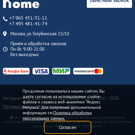
ОБРАТНЫЙ ЗВОНОК
+7 965 431-31-11
+7 495 481-41-74
Москва, ул. Голубинская 15/10
Приём и обработка заказов
Пн-Вс 9:00-21:00
Без выходных
Продолжая пользоваться нашим сайтом, Вы
даёте согласие на использование cookie-
Интернет-магазин сантехники Ванна-Хоум
© 2016 - 2026
файлов и сервиса веб-аналитики "Яндекс
Оптимизация и продвижение сайта
Метрика". Для получения дополнительной
информации см.
Политика обработки
Все торговые марки принадлежат их владельцам. Копирование
персональных данных.
составляющих частей сайта в какой бы то ни было форме без разрешения
владельца авторских прав запрещено.
Согласен