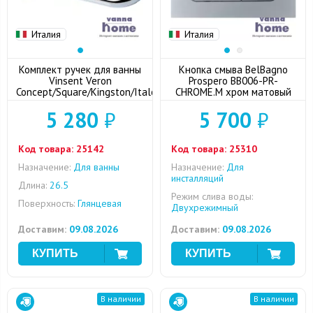
Италия
Италия
Комплект ручек для ванны
Кнопка смыва BelBagno
Vinsent Veron
Prospero BB006-PR-
Concept/Square/Kingston/Italon
CHROME.M хром матовый
5 280
₽
5 700
₽
Код товара:
25142
Код товара:
25310
Назначение:
Для ванны
Назначение:
Для
инсталляций
Длина:
26.5
Режим слива воды:
Поверхность:
Глянцевая
Двухрежимный
Доставим:
09.08.2026
Доставим:
09.08.2026
В наличии
В наличии