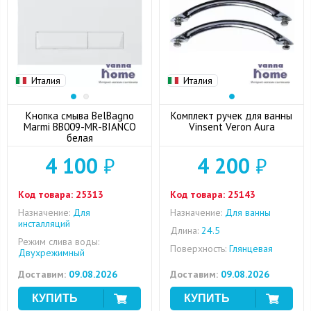
Италия
Италия
Кнопка смыва BelBagno
Комплект ручек для ванны
Marmi BB009-MR-BIANCO
Vinsent Veron Aura
белая
4 100
₽
4 200
₽
Код товара:
25313
Код товара:
25143
Назначение:
Для
Назначение:
Для ванны
инсталляций
Длина:
24.5
Режим слива воды:
Поверхность:
Глянцевая
Двухрежимный
Доставим:
09.08.2026
Доставим:
09.08.2026