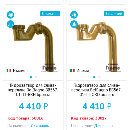
В наличии
В наличии
Италия
Италия
Гидрозатвор для слива-
Гидрозатвор для слива-
перелива BelBagno BB567-
перелива BelBagno BB567-
01-TI-BRN бронза
01-TI-ORO золото
4 410
₽
4 410
₽
Код товара:
30016
Код товара:
30017
Назначение:
Для ванны
Назначение:
Для ванны