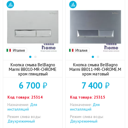
Италия
Италия
Кнопка смыва BelBagno
Кнопка смыва BelBagno
Marmi BB010-MR-CHROME
Marmi BB011-MR-CHROME.M
хром глянцевый
хром матовый
6 700
₽
7 400
₽
Код товара:
25314
Код товара:
25315
Назначение:
Для
Назначение:
Для
инсталляций
инсталляций
Режим слива воды:
Режим слива воды:
Двухрежимный
Двухрежимный