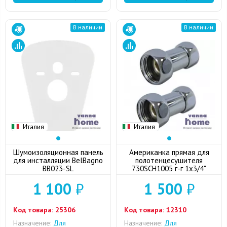
В наличии
В наличии
Италия
Италия
Шумоизоляционная панель
Американка прямая для
для инсталляции BelBagno
полотенцесушителя
BB023-SL
730SCH1005 г-г 1x3/4"
1 100
₽
1 500
₽
Код товара:
25306
Код товара:
12310
Назначение:
Для
Назначение:
Для