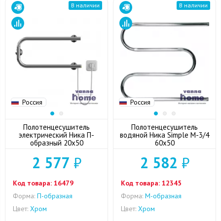
В наличии
В наличии
Россия
Россия
Полотенцесушитель
Полотенцесушитель
электрический Ника П-
водяной Ника Simple М-3/4
образный 20x50
60x50
2 577
₽
2 582
₽
Код товара:
16479
Код товара:
12345
Форма:
П-образная
Форма:
M-образная
Цвет:
Хром
Цвет:
Хром