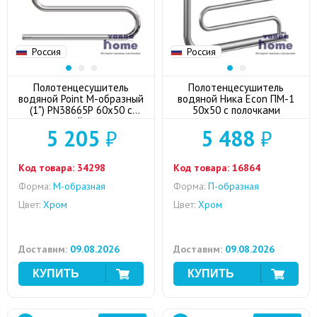
Россия
Россия
Полотенцесушитель
Полотенцесушитель
водяной Point М-образный
водяной Ника Econ ПМ-1
(1") PN38665P 60x50 с
50x50 с полочками
полкой, хром
5 205
₽
5 488
₽
Код товара:
34298
Код товара:
16864
Форма:
M-образная
Форма:
П-образная
Цвет:
Хром
Цвет:
Хром
Доставим:
09.08.2026
Доставим:
09.08.2026