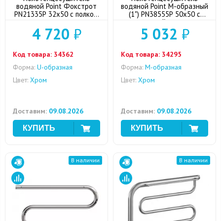
водяной Point Фокстрот
водяной Point М-образный
PN21335P 32x50 с полкой,
(1") PN38555P 50x50 с
хром
полкой, хром
4 720
₽
5 032
₽
Код товара:
34362
Код товара:
34295
Форма:
U-образная
Форма:
M-образная
Цвет:
Хром
Цвет:
Хром
Доставим:
09.08.2026
Доставим:
09.08.2026
В наличии
В наличии