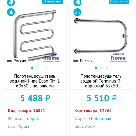
В наличии
В наличии
Россия
Россия
Полотенцесушитель
Полотенцесушитель
водяной Ника Econ ПМ-1
водяной Terminus П-
60x50 с полочками
образный 32x50
бесшовная труба
5 488
₽
5 510
₽
Код товара:
16871
Код товара:
12762
Форма:
П-образная
Форма:
П-образная
Цвет:
Хром
Цвет:
Хром