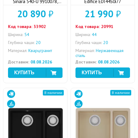
Sinara 540-U 9910078,
Edifice EDI44S0i77
шампань
20 890
₽
21 990
₽
Код товара:
33902
Код товара:
20991
Ширина:
54
Ширина:
44
Глубина чаши:
20
Глубина чаши:
20
Материал:
Кварцгранит
Материал:
Нержавеющая
сталь
Доставим:
08.08.2026
Доставим:
08.08.2026
В наличии
В наличии