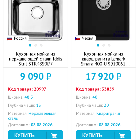
Россия
Чехия
Кухонная мойка из
Кухонная мойка из
нержавеющей стали Iddis
кварцгранита Lemark
Strit STR48S0i77
Sinara 400-U 9910061,
антрацит
9 090
₽
17 920
₽
Код товара:
20997
Код товара:
33859
Ширина:
48.5
Ширина:
40
Глубина чаши:
18
Глубина чаши:
20
Материал:
Нержавеющая
Материал:
Кварцгранит
сталь
Доставим:
08.08.2026
Доставим:
08.08.2026