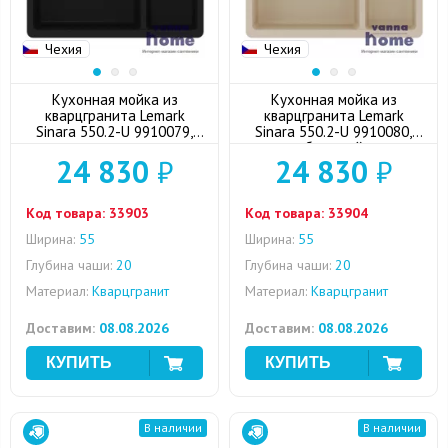
Чехия
Чехия
Кухонная мойка из
Кухонная мойка из
кварцгранита Lemark
кварцгранита Lemark
Sinara 550.2-U 9910079,
Sinara 550.2-U 9910080,
антрацит
бежевый
24 830
₽
24 830
₽
Код товара:
33903
Код товара:
33904
Ширина:
55
Ширина:
55
Глубина чаши:
20
Глубина чаши:
20
Материал:
Кварцгранит
Материал:
Кварцгранит
Доставим:
08.08.2026
Доставим:
08.08.2026
В наличии
В наличии