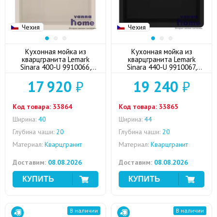
Чехия
Чехия
Кухонная мойка из
Кухонная мойка из
кварцгранита Lemark
кварцгранита Lemark
Sinara 400-U 9910066,
Sinara 440-U 9910067,
шампань
антрацит
17 920
₽
19 240
₽
Код товара:
33864
Код товара:
33865
Ширина:
40
Ширина:
44
Глубина чаши:
20
Глубина чаши:
20
Материал:
Кварцгранит
Материал:
Кварцгранит
Доставим:
08.08.2026
Доставим:
08.08.2026
В наличии
В наличии