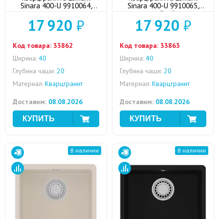
Sinara 400-U 9910064,
Sinara 400-U 9910065,
жасмин
серый шёлк
17 920
₽
17 920
₽
Код товара:
33862
Код товара:
33863
Ширина:
40
Ширина:
40
Глубина чаши:
20
Глубина чаши:
20
Материал:
Кварцгранит
Материал:
Кварцгранит
Доставим:
08.08.2026
Доставим:
08.08.2026
В наличии
В наличии