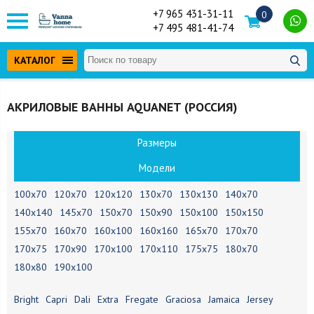
+7 965 431-31-11
0
+7 495 481-41-74
КАТАЛОГ
АКРИЛОВЫЕ ВАННЫ AQUANET (РОССИЯ)
Размеры
Модели
100х70
120х70
120х120
130х70
130х130
140х70
140х140
145х70
150х70
150х90
150х100
150х150
155х70
160х70
160х100
160х160
165х70
170х70
170х75
170х90
170х100
170х110
175х75
180х70
180х80
190х100
Bright
Capri
Dali
Extra
Fregate
Graciosa
Jamaica
Jersey