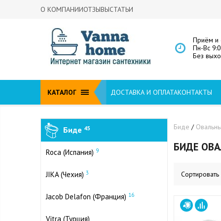
О КОМПАНИИ
ОТЗЫВЫ
СТАТЬИ
Приём и 
Пн-Вс 9:
Без вых
КАТАЛОГ
ДОСТАВКА И ОПЛАТА
КОНТАКТЫ
Биде
/
Овальн
Биде
45
БИДЕ ОВ
9
Roca (Испания)
3
JIKA (Чехия)
Сортировать
16
Jacob Delafon (Франция)
Vitra (Турция)