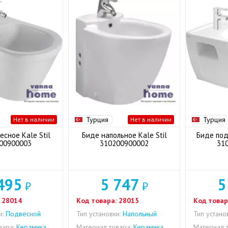
Турция
Турция
Нет в наличии
Нет в наличии
сное Kale Stil
Биде напольное Kale Stil
Биде под
00900003
310200900002
31
495
5 747
5
₽
₽
28014
Код товара:
28015
Код товар
и:
Подвесной
Тип установки:
Напольный
Тип устано
вара:
Керамика
Материал товара:
Керамика
Материал т