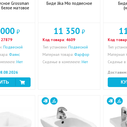
есное Grossman
Биде Jika Mio подвесное
Биде
 белое матовое
(
 000
11 350
1
₽
₽
27879
Код товара:
4609
Код товар
и:
Подвесной
Тип установки:
Подвесной
Тип устано
вара:
Фаянс
Материал товара:
Фарфор
Материал т
омплекте:
Нет
Сиденье в комплекте:
Нет
Сиденье в 
8.08.2026
Доставим