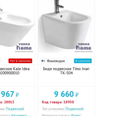
Финляндия
Нет в наличии
В наличии
весное Kale Idea
Биде подвесное Timo Inari
0200900010
TK-504
 967
9 660
₽
₽
а:
28013
Код товара:
18930
вки:
Подвесной
Тип установки:
Подвесной
овара:
Керамика
Материал товара:
Фаянс