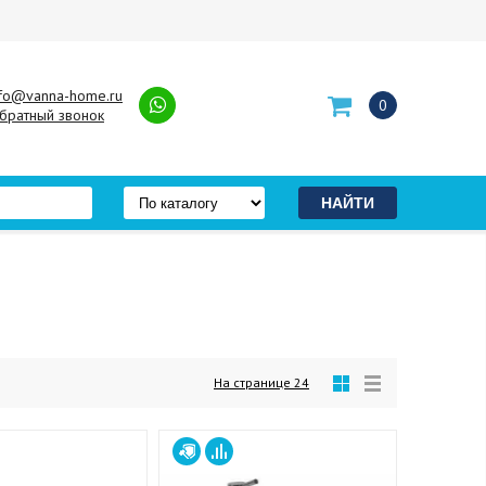
nfo@vanna-home.ru
0
братный звонок
На странице
24