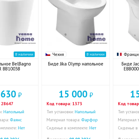
Чехия
Франци
В наличии
В наличии
льное BelBagno
Биде Jika Olymp напольное
Биде Jac
R BB1003B
EBB000
 630
15 000
1
₽
₽
28647
Код товара:
1373
Код товар
и:
Напольный
Тип установки:
Напольный
Тип устано
вара:
Фаянс
Материал товара:
Фарфор
Материал т
омплекте:
Нет
Сиденье в комплекте:
Нет
Сиденье в 