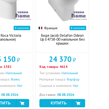
я
Франция
В наличии
В наличии
Roca Victoria
Биде Jacob Delafon Odeon
напольное)
Up E4738-00 напольное без
крышки
3 150
24 370
₽
₽
а:
1382
Код товара:
4614
вки:
Напольный
Тип установки:
Напольный
овара:
Фаянс
Материал товара:
Фарфор
комплекте:
Нет
Сиденье в комплекте:
Нет
:
08.08.2026
Доставим:
08.08.2026