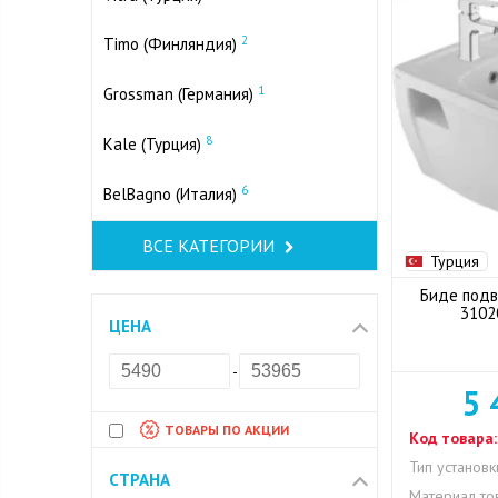
2
Timo (Финляндия)
1
Grossman (Германия)
8
Kale (Турция)
6
BelBagno (Италия)
ВСЕ КАТЕГОРИИ
Турция
Биде подве
3102
ЦЕНА
-
5 
ТОВАРЫ ПО АКЦИИ
Код товара:
Тип установк
СТРАНА
Материал то