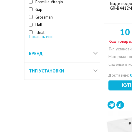
Formilia Viragio
Биде подв
GR-B4412M
Gap
Grossman
Hall
10
Ideal
Показать еще
Inari
Код товара:
Marino
Тип установк
БРЕНД
Meridian-N
Материал то
Сиденье в к
ТИП УСТАНОВКИ
Доставим:
0