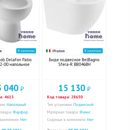
я
Италия
В наличии
В наличии
ob Delafon Patio
Биде подвесное BelBagno
2-00 напольное
Sfera-R BB046BH
5 040
15 130
₽
₽
а:
4615
Код товара:
28650
вки:
Напольный
Тип установки:
Подвесной
овара:
Фарфор
Материал товара:
Фаянс
комплекте:
Нет
Сиденье в комплекте:
Нет