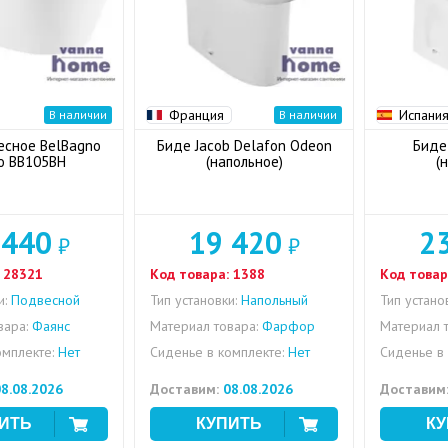
Франция
Испани
В наличии
В наличии
есное BelBagno
Биде Jacob Delafon Odeon
Биде 
o BB105BH
(напольное)
(
 440
19 420
2
₽
₽
28321
Код товара:
1388
Код товар
и:
Подвесной
Тип установки:
Напольный
Тип устано
вара:
Фаянс
Материал товара:
Фарфор
Материал т
омплекте:
Нет
Сиденье в комплекте:
Нет
Сиденье в 
8.08.2026
Доставим:
08.08.2026
Доставим