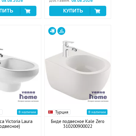
:
08.08.2026
Доставим:
08.08.2026
я
Турция
В наличии
В наличии
a Victoria Laura
Биде подвесное Kale Zero
подвесное)
310200900022