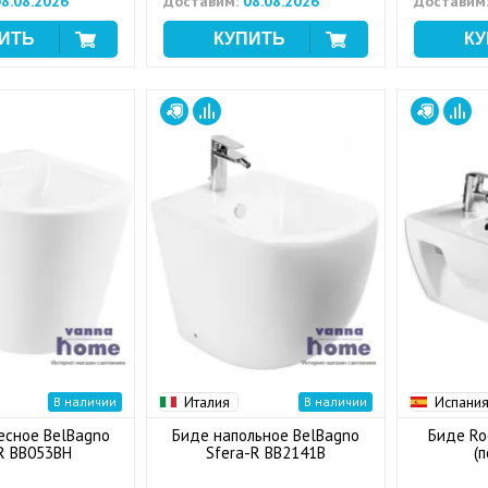
8.08.2026
Доставим:
08.08.2026
Доставим
Италия
Испани
В наличии
В наличии
есное BelBagno
Биде напольное BelBagno
Биде Roc
R BB053BH
Sfera-R BB2141B
(