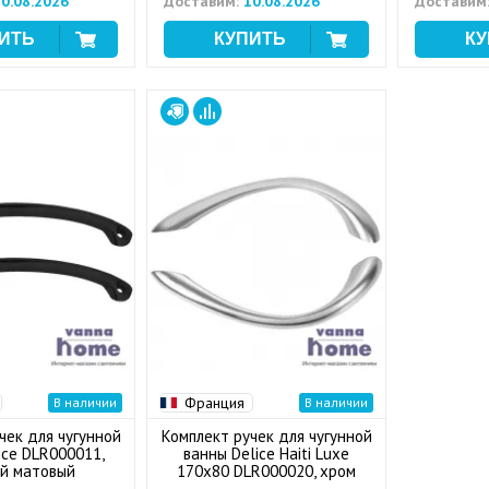
0.08.2026
Доставим:
10.08.2026
Доставим
Франция
В наличии
В наличии
чек для чугунной
Комплект ручек для чугунной
ice DLR000011,
ванны Delice Haiti Luxe
й матовый
170x80 DLR000020, хром