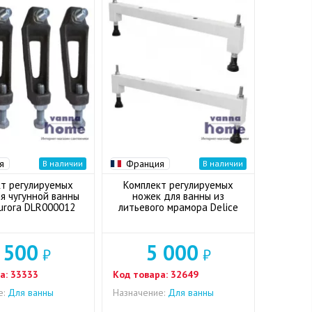
я
Франция
В наличии
В наличии
т регулируемых
Комплект регулируемых
я чугунной ванны
ножек для ванны из
Aurora DLR000012
литьевого мрамора Delice
 500
5 000
₽
₽
а:
33333
Код товара:
32649
е:
Для ванны
Назначение:
Для ванны