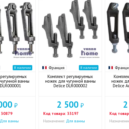
Франция
Франци
В наличии
В наличии
 регулируемых
Комплект регулируемых
Комплек
чугунной ванны
ножек для чугунной ванны
ножек дл
 DLR000001
Delice DLR000002
Delice 
000
2 500
2
₽
₽
30879
Код товара:
33197
Код товар
Для ванны
Назначение:
Для ванны
Назначени