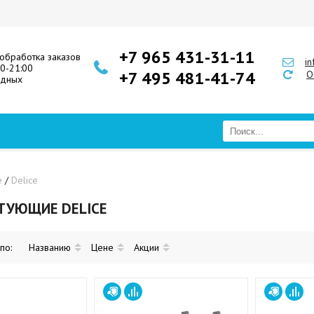
+7 965 431-31-11
обработка заказов
i
00-21:00
+7 495 481-41-74
О
одных
е
/
Delice
ТУЮЩИЕ DELICE
 по:
Названию
Цене
Акции