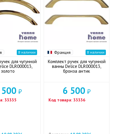
я
Франция
В наличии
В наличии
ручек для чугунной
Комплект ручек для чугунной
elice DLR000013,
ванны Delice DLR000013,
золото
бронза антик
 500
6 500
₽
₽
а:
33335
Код товара:
33336