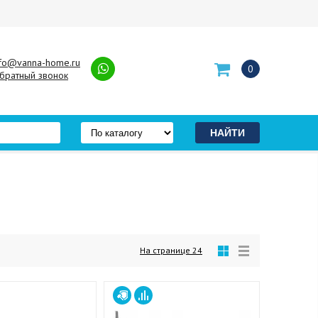
nfo@vanna-home.ru
0
братный звонок
На странице
24