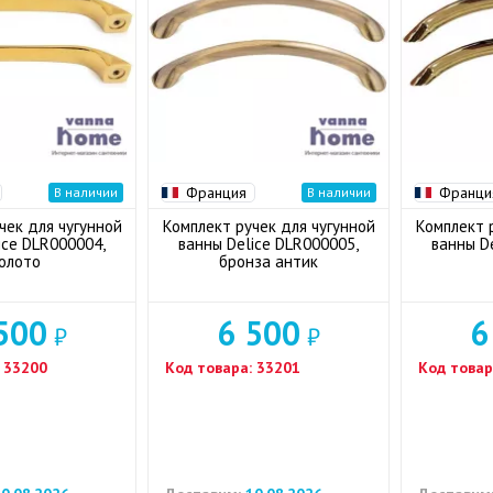
Франция
Франци
В наличии
В наличии
чек для чугунной
Комплект ручек для чугунной
Комплект 
ice DLR000004,
ванны Delice DLR000005,
ванны D
олото
бронза антик
500
6 500
6
₽
₽
33200
Код товара:
33201
Код товар