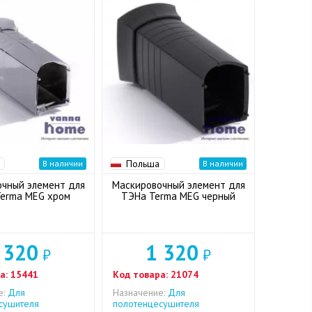
Польша
В наличии
В наличии
чный элемент для
Маскировочный элемент для
erma MEG хром
ТЭНа Terma MEG черный
 320
1 320
₽
₽
а:
15441
Код товара:
21074
е:
Для
Назначение:
Для
сушителя
полотенцесушителя