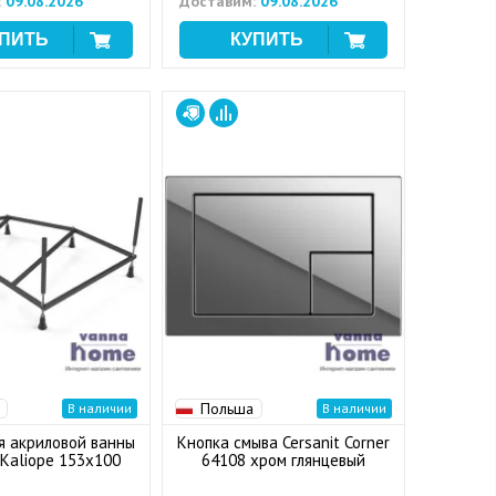
:
09.08.2026
Доставим:
09.08.2026
Польша
В наличии
В наличии
я акриловой ванны
Кнопка смыва Cersanit Corner
 Kaliope 153x100
64108 хром глянцевый