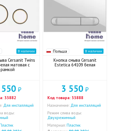
Польша
В наличии
В наличии
ыва Cersanit Twins
Кнопка смыва Cersanit
белая матовая с
Estetica 64109 белая
рамкой
 550
3 550
₽
₽
а:
33882
Код товара:
33888
е:
Для инсталляций
Назначение:
Для инсталляций
ва воды:
Режим слива воды:
мный
Двухрежимный
Пластик
Материал:
Пластик