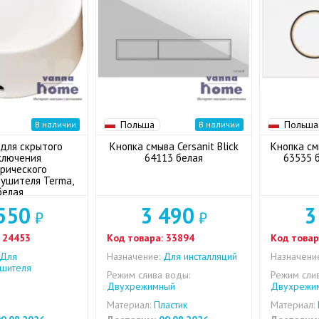
Польша
Польша
В наличии
В наличии
для скрытого
Кнопка смыва Cersanit Blick
Кнопка см
ключения
64113 белая
63535 
рического
ушителя Terma,
белая
550
3 490
3
₽
₽
24453
Код товара:
33894
Код товар
Для
Назначение:
Для инсталляций
Назначени
ушителя
Режим слива воды:
Режим сли
Двухрежимный
Двухрежи
Материал:
Пластик
Материал: