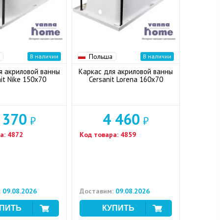
Польша
В наличии
В наличии
я акриловой ванны
Каркас для акриловой ванны
it Nike 150x70
Cersanit Lorena 160x70
 370
4 460
₽
₽
а:
4872
Код товара:
4859
:
09.08.2026
Доставим:
09.08.2026