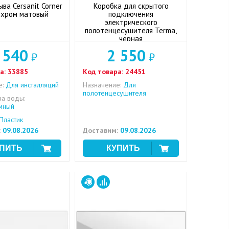
ва Cersanit Corner
Коробка для скрытого
 хром матовый
подключения
электрического
полотенцесушителя Terma,
черная
 540
2 550
₽
₽
а:
33885
Код товара:
24451
е:
Для инсталляций
Назначение:
Для
полотенцесушителя
ва воды:
мный
Пластик
:
09.08.2026
Доставим:
09.08.2026