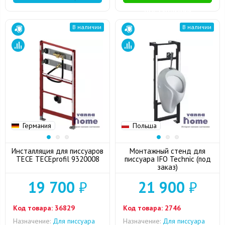
ПОСТУПЛЕНИИ
В наличии
В наличии
Германия
Польша
Инсталляция для писсуаров
Монтажный стенд для
TECE TECEprofil 9320008
писсуара IFO Technic (под
заказ)
19 700
₽
21 900
₽
Код товара:
36829
Код товара:
2746
Назначение:
Для писсуара
Назначение:
Для писсуара