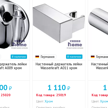
Германия
Герман
В наличии
В наличии
держатель лейки
Настенный держатель лейки
Настенный
aft A009 хром
Wasserkraft A011 хром
Wasser
00
1 110
1
₽
₽
25020
Код товара:
25019
Код товар
Цвет:
Хром
Цвет:
Хро
изайна:
Стилистика дизайна:
Стилистика