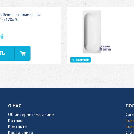
ая Reimar с полимерным
ИЗ) 120x70
уб
В наличии
О НАС
ПО
Об интернет-магазине
Сог
Каталог
Тов
Контакты
Тов
Карта сайта
Ста