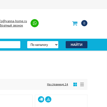
nfo@vanna-home.ru
0
братный звонок
На странице
24