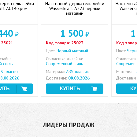
держатель лейки
Настенный держатель лейки
Настенный
aft A014 хром
Wasserkraft A223 черный
Wasserk
матовый
440
1 500
1
₽
₽
25021
Код товара:
25023
Код товар
Цвет:
Черный матовый
Цвет:
Черн
изайна:
Стилистика дизайна:
Стилистика
 стиль
Современный стиль
Современн
S-пластик
Материал:
ABS-пластик
Материал:
8.08.2026
Доставим:
08.08.2026
Доставим
ЛИДЕРЫ ПРОДАЖ