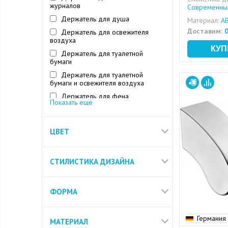
журналов
Современный
Держатель для душа
Материал:
AB
Доставим:
0
Держатель для освежителя
воздуха
Держатель для туалетной
бумаги
Держатель для туалетной
бумаги и освежителя воздуха
Держатель для фена
Показать еще
Держатель лейки
Держатель освежителя воздуха
и ершика
ЦВЕТ
Держатель стакана и дозатора
Держатель стакана и мыльницы
СТИЛИСТИКА ДИЗАЙНА
Диспенсер
Дозатор
ФОРМА
Германия
МАТЕРИАЛ