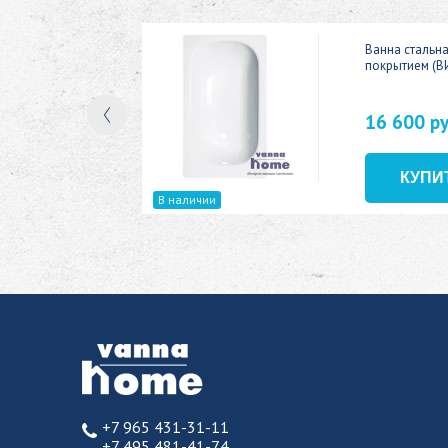
ic 150x70
Ванна стальн
покрытием (В
16 600 р
В наличии
+7 965 431-31-11
+7 495 481-41-74