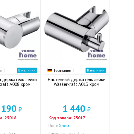
ия
Германия
В наличии
В наличии
 держатель лейки
Настенный держатель лейки
kraft A008 хром
Wasserkraft A013 хром
 190
1 440
₽
₽
а:
25018
Код товара:
25017
м
Цвет:
Хром
 дизайна:
Стилистика дизайна: