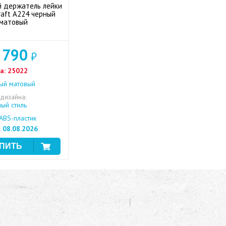
 держатель лейки
raft A224 черный
матовый
 790
₽
а:
25022
ый матовый
 дизайна:
ый стиль
ABS-пластик
:
08.08.2026