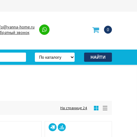
nfo@vanna-home.ru
0
братный звонок
На странице
24