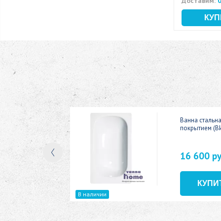
Доставим:
0
ic 150x70
Ванна стальн
покрытием (В
16 600 р
В наличии