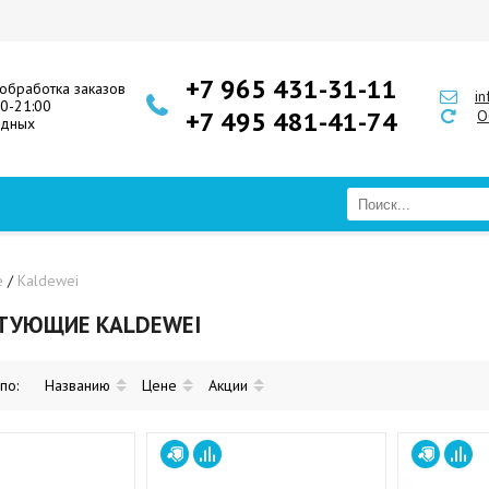
+7 965 431-31-11
обработка заказов
i
00-21:00
+7 495 481-41-74
О
одных
е
/
Kaldewei
ТУЮЩИЕ KALDEWEI
 по:
Названию
Цене
Акции