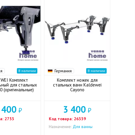
ия
Германия
В наличии
В наличии
WEI Комплект
Комплект ножек для
ьный для стальных
стальных ванн Kaldewei
0 (оригинальные)
Cayono
 400
3 400
₽
₽
а:
2753
Код товара:
26339
Назначение:
Для ванны