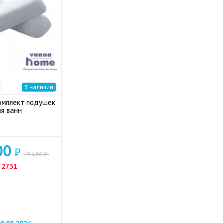
В наличии
омплект подушек
я ванн
00
₽
13 670 ₽.
2751