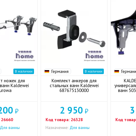
Германия
Герман
В наличии
В наличии
т ножек для
Комплект анкеров для
KALDE
ванн Kaldewei
стальных ванн Kaldewei
универсал
urowa
687675130000
ванн 503
200
2 950
3
₽
₽
26660
Код товара:
26328
Код товар
Для ванны
Назначение:
Для ванны