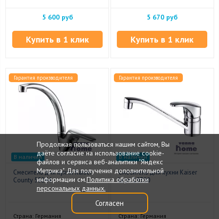
5 600 руб
5 670 руб
Купить в 1 клик
Купить в 1 клик
Гарантия производителя
Гарантия производителя
Продолжая пользоваться нашим сайтом, Вы
даёте согласие на использование cookie-
В наличии
В наличии
файлов и сервиса веб-аналитики "Яндекс
Метрика". Для получения дополнительной
Смеситель для кухни Kaiser
Смеситель для кухни Kaiser
информации см.
Политика обработки
County 55244
Leon 19300
персональных данных.
Согласен
Страна: Германия
Страна: Германия